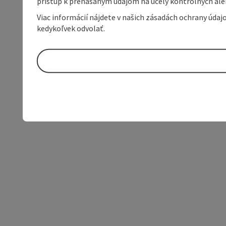
prístup k prenášaným údajom na účely kontrolných aleb
Viac informácií nájdete v našich zásadách ochrany úda
kedykoľvek odvolať.