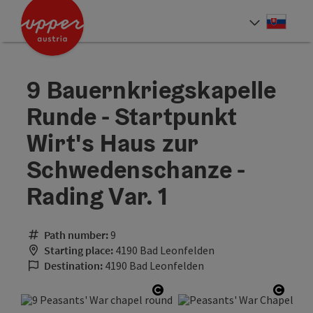
Accesskey
Accesskey
[0]
[2]
Slove
Select
9 Bauernkriegskapelle
Runde - Startpunkt
Wirt's Haus zur
Schwedenschanze -
Rading Var. 1
Path number:
9
Starting place:
4190 Bad Leonfelden
Destination:
4190 Bad Leonfelden
Open copyright
Open 