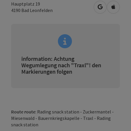
Hauptplatz 19
open in Googl
Open in
4190
Bad Leonfelden
information: Achtung
Wegumlegung nach "Traxl"! den
Markierungen folgen
Route route
: Rading snack station - Zuckermantel -
Miesenwald - Bauernkriegskapelle - Traxl - Rading
snack station