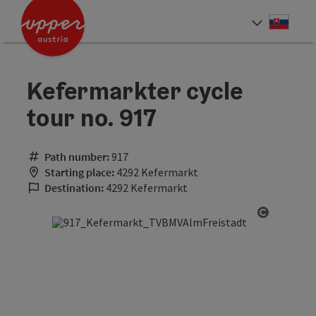
Accesskey
Accesskey
[0]
[2]
Slove
Select
Kefermarkter cycle
tour no. 917
Path number:
917
Starting place:
4292 Kefermarkt
Destination:
4292 Kefermarkt
Open cop