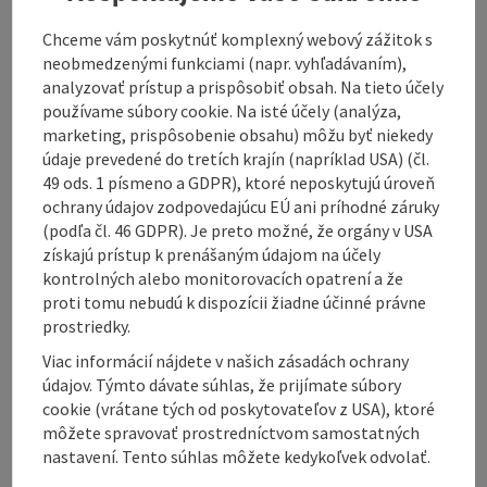
information: Bitte beachten Sie den
Hinweis
Chceme vám poskytnúť komplexný webový zážitok s
neobmedzenými funkciami (napr. vyhľadávaním),
analyzovať prístup a prispôsobiť obsah. Na tieto účely
používame súbory cookie. Na isté účely (analýza,
marketing, prispôsobenie obsahu) môžu byť niekedy
údaje prevedené do tretích krajín (napríklad USA) (čl.
49 ods. 1 písmeno a GDPR), ktoré neposkytujú úroveň
Enjoy the world of hills on the Kefermarkter Runde.
ochrany údajov zodpovedajúcu EÚ ani príhodné záruky
The ideal starting point is the car park at the sports
(podľa čl. 46 GDPR). Je preto možné, že orgány v USA
field, as there are also parking facilities here.
získajú prístup k prenášaným údajom na účely
Drive to the Gratzlbrücke bridge and then turn right
kontrolných alebo monitorovacích opatrení a že
towards Neumarkt. After approx. 1.5 km on Lasberger
proti tomu nebudú k dispozícii žiadne účinné právne
Straße, turn right towards Pernau. Here you follow
prostriedky.
the road to Lest for approx. 3.5 km with a slight
Viac informácií nájdete v našich zásadách ochrany
ascent. Here you have a marvellous view of
údajov. Týmto dávate súhlas, že prijímate súbory
Kefermarkt and Weinberg Castle. When you reach the
cookie (vrátane tých od poskytovateľov z USA), ktoré
B125, please take care when crossing the road. To
môžete spravovať prostredníctvom samostatných
avoid having to ride on the main road, ride ...
nastavení. Tento súhlas môžete kedykoľvek odvolať.
Display complete description