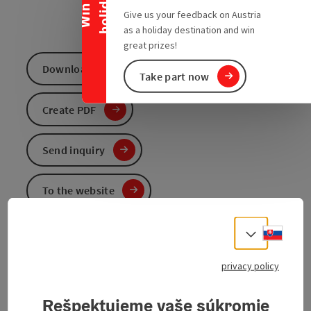
y
W
i
n
a
h
o
l
i
d
a
Give us your feedback on Austria
as a holiday destination and win
great prizes!
Download GPS data
Take part now
Create PDF
Send inquiry
To the website
Slove
Select
privacy policy
Rešpektujeme vaše súkromie