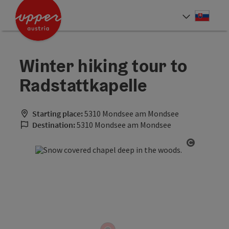
Accesskey
Accesskey
[0]
[2]
Slove
Select
Winter hiking tour to
Radstattkapelle
Starting place:
5310 Mondsee am Mondsee
Destination:
5310 Mondsee am Mondsee
Open cop