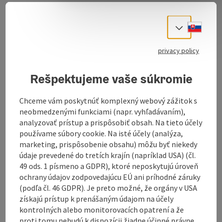
Download GPS data
Slove
Select
Create PDF
privacy policy
Send inquiry
Rešpektujeme vaše súkromie
Chceme vám poskytnúť komplexný webový zážitok s
To the website
neobmedzenými funkciami (napr. vyhľadávaním),
analyzovať prístup a prispôsobiť obsah. Na tieto účely
používame súbory cookie. Na isté účely (analýza,
Winter hiking tour (2 hours)
marketing, prispôsobenie obsahu) môžu byť niekedy
údaje prevedené do tretích krajín (napríklad USA) (čl.
We start in Mondsee (behind the church) and follow
49 ods. 1 písmeno a GDPR), ktoré neposkytujú úroveň
trail nr. 3 until we reach the signs to
ochrany údajov zodpovedajúcu EÚ ani príhodné záruky
"Radstattkapelle". Now we go trail nr. 2 until we reach
(podľa čl. 46 GDPR). Je preto možné, že orgány v USA
the chapel. On our way back we go trail nr. 5
získajú prístup k prenášaným údajom na účely
kontrolných alebo monitorovacích opatrení a že
proti tomu nebudú k dispozícii žiadne účinné právne