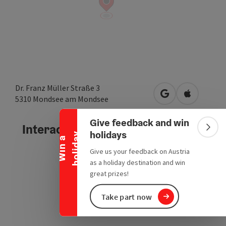
Collapse banner
Dr. Franz Müller Straße 3
open in Google
Open in A
5310
Mondsee am Mondsee
Give feedback and win
Interactive elevation profile
Colla
holidays
y
W
i
n
a
h
o
l
i
d
a
Give us your feedback on Austria
as a holiday destination and win
great prizes!
Take part now