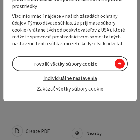
prostriedky.
Tour and route information
Viac informácií nájdete v našich zásadách ochrany
údajov. Týmto dávate súhlas, že prijímate súbory
cookie (vrátane tých od poskytovateľov z USA), ktoré
Arrival
môžete spravovať prostredníctvom samostatných
nastavení. Tento súhlas môžete kedykoľvek odvolať.
Suitability
Povoliť všetky súbory cookie
Accessibility
Individuálne nastavenia
Zakázať všetky súbory cookie
Contact
Create PDF
Nearby