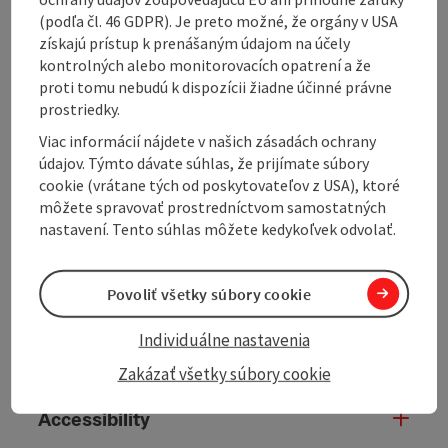
The starting point from the R2 Salzkammergutweg is
(podľa čl. 46 GDPR). Je preto možné, že orgány v USA
the railway station in Oberhofen am Irrsee (south
získajú prístup k prenášaným údajom na účely
side) and from the R6 Römerweg the railway station
kontrolných alebo monitorovacích opatrení a že
in Frankenmarkt (west side). The signposted cycle
proti tomu nebudú k dispozícii žiadne účinné právne
path leads along country roads with little traffic
prostriedky.
through a rural landscape exclusively on tarmac.
Viac informácií nájdete v našich zásadách ochrany
údajov. Týmto dávate súhlas, že prijímate súbory
cookie (vrátane tých od poskytovateľov z USA), ktoré
môžete spravovať prostredníctvom samostatných
Tour and route information
nastavení. Tento súhlas môžete kedykoľvek odvolať.
Arrival
Povoliť všetky súbory cookie
Individuálne nastavenia
Suitability
Zakázať všetky súbory cookie
Accessibility