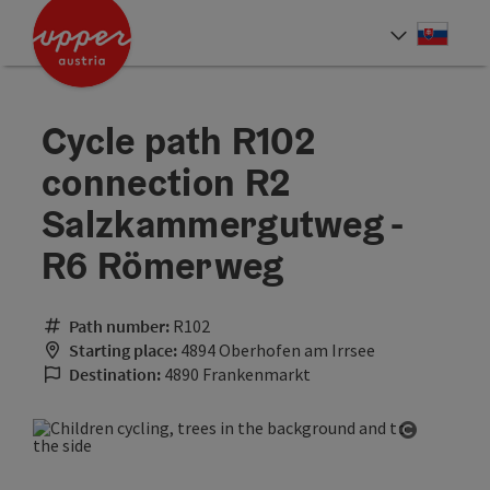
Accesskey
Accesskey
[0]
[2]
Slove
Select
Cycle path R102
connection R2
Salzkammergutweg -
R6 Römerweg
Path number:
R102
Starting place:
4894 Oberhofen am Irrsee
Destination:
4890 Frankenmarkt
Open cop