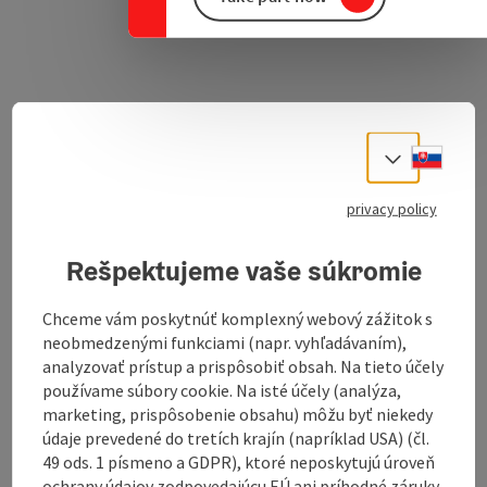
Slove
Download GPS data
Select
privacy policy
Create PDF
Rešpektujeme vaše súkromie
Send inquiry
Chceme vám poskytnúť komplexný webový zážitok s
neobmedzenými funkciami (napr. vyhľadávaním),
To the website
analyzovať prístup a prispôsobiť obsah. Na tieto účely
používame súbory cookie. Na isté účely (analýza,
marketing, prispôsobenie obsahu) môžu byť niekedy
The cycle path with the signposting 102 connects the
údaje prevedené do tretích krajín (napríklad USA) (čl.
R2 Salzkammergutweg with the R6 Römerweg.
49 ods. 1 písmeno a GDPR), ktoré neposkytujú úroveň
ochrany údajov zodpovedajúcu EÚ ani príhodné záruky