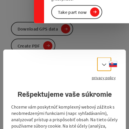
Take part now
Download GPS data
Create PDF
Send inquiry
Slove
Select
privacy policy
To the website
Rešpektujeme vaše súkromie
Walk with gorgeous view and high interesting boards
Chceme vám poskytnúť komplexný webový zážitok s
'Karst and Dolinen' experience path with 'Latschen'
neobmedzenými funkciami (napr. vyhľadávaním),
maze, Ebensee
analyzovať prístup a prispôsobiť obsah. Na tieto účely
Along marvelous viewpoints, Latschen (= a special
používame súbory cookie. Na isté účely (analýza,