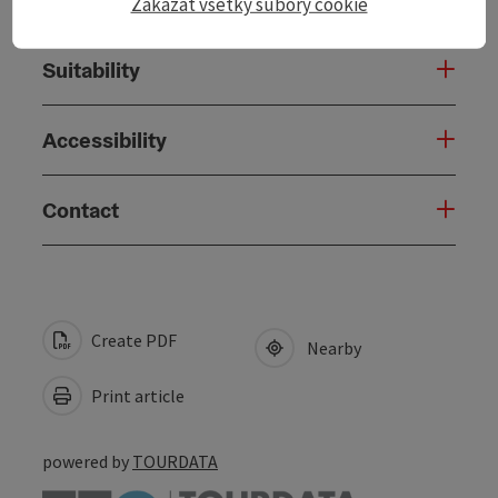
Zakázať všetky súbory cookie
Suitability
Accessibility
Contact
Create PDF
Nearby
Print article
powered by
TOURDATA