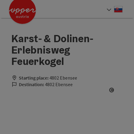
Accesskey
Accesskey
[0]
[2]
Slove
Select
Karst- & Dolinen-
Erlebnisweg
Feuerkogel
Starting place:
4802 Ebensee
Destination:
4802 Ebensee
Open cop