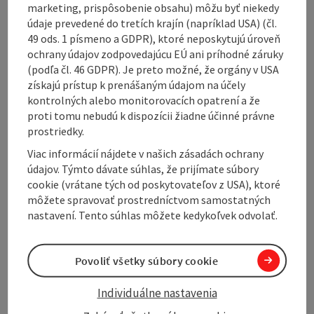
alpine vegetation, mountain pines) alleys, imposing
marketing, prispôsobenie obsahu) môžu byť niekedy
formation of stones and relics from the ice age -
údaje prevedené do tretích krajín (napríklad USA) (čl.
guests will get on information boards a lot of
49 ods. 1 písmeno a GDPR), ktoré neposkytujú úroveň
knowledge to the geological history of the
ochrany údajov zodpovedajúcu EÚ ani príhodné záruky
'Höllengebirge', the emergence of karst rock
(podľa čl. 46 GDPR). Je preto možné, že orgány v USA
formation and approximate 900 meters deep
získajú prístup k prenášaným údajom na účely
'Dolinen' (= cave like a chimney).
kontrolných alebo monitorovacích opatrení a že
Highlight is the new Latschen maze with its winding
proti tomu nebudú k dispozícii žiadne účinné právne
paths and peaceful rest places, a highlight for the
prostriedky.
whole family.
Viac informácií nájdete v našich zásadách ochrany
Duration of the walk: about 1 ½ ...
údajov. Týmto dávate súhlas, že prijímate súbory
Display complete description
cookie (vrátane tých od poskytovateľov z USA), ktoré
môžete spravovať prostredníctvom samostatných
nastavení. Tento súhlas môžete kedykoľvek odvolať.
Povoliť všetky súbory cookie
Tour and route information
Individuálne nastavenia
Arrival