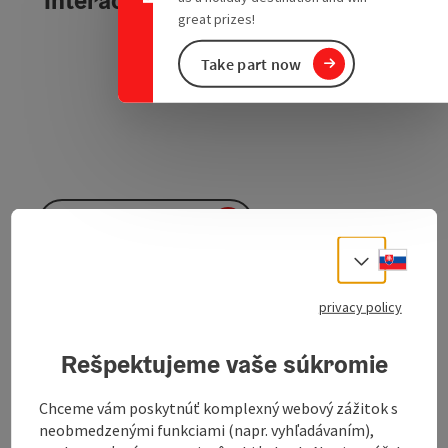
Interactive elevation profile
great prizes!
Take part now
Download GPS data
Slove
Select
Create PDF
privacy policy
Send inquiry
Rešpektujeme vaše súkromie
To the website
Chceme vám poskytnúť komplexný webový zážitok s
neobmedzenými funkciami (napr. vyhľadávaním),