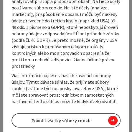
analyzovať prístup a prispôsobiť obsah. Na tieto účely
používame súbory cookie. Na isté účely (analýza,
This tour leads partly along the popular Tannenweg
marketing, prispôsobenie obsahu) môžu byť niekedy
trail.
údaje prevedené do tretích krajín (napríklad USA) (čl.
From the car park, continue along the road towards
49 ods. 1 písmeno a GDPR), ktoré neposkytujú úroveň
Haslau to the junction for Ebnat. We follow this road
ochrany údajov zodpovedajúcu EÚ ani príhodné záruky
uphill to its end, where the marked hiking trail
(podľa čl. 46 GDPR). Je preto možné, že orgány v USA
(Tannenweg) continues through the forest into the
získajú prístup k prenášaným údajom na účely
Vöcklatal valley. The Hussen "Marterl" (item 87) is a
kontrolných alebo monitorovacích opatrení a že
little off the forest path in the direction of Sulzberg.
proti tomu nebudú k dispozícii žiadne účinné právne
Once we reach Haslaustraße, we turn left to the
prostriedky.
Hascherl-Marterl (item 90) and from there follow the
Viac informácií nájdete v našich zásadách ochrany
road back to the car park.
údajov. Týmto dávate súhlas, že prijímate súbory
cookie (vrátane tých od poskytovateľov z USA), ktoré
môžete spravovať prostredníctvom samostatných
nastavení. Tento súhlas môžete kedykoľvek odvolať.
Tour and route information
Povoliť všetky súbory cookie