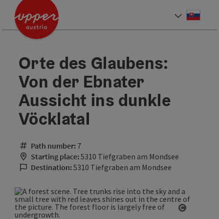
Accesskey
Accesskey
[0]
[2]
Slove
Select
Orte des Glaubens:
Von der Ebnater
Aussicht ins dunkle
Vöcklatal
Path number:
7
Starting place:
5310 Tiefgraben am Mondsee
Destination:
5310 Tiefgraben am Mondsee