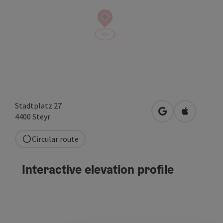
Stadtplatz 27
open in Google
Open in A
4400
Steyr
Circular route
Interactive elevation profile