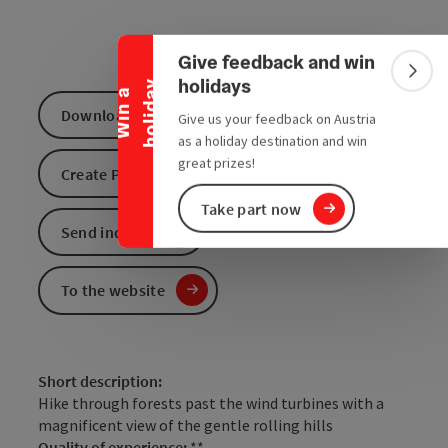
Collapse banner
Give feedback and win
Colla
holidays
y
W
i
n
a
h
o
l
i
d
a
Download GPS data
Give us your feedback on Austria
as a holiday destination and win
great prizes!
Create PDF
Take part now
Send inquiry
To the website
Short description:
Hike through forests past the wind turbines with a
magnificent view of the gentle rolling hills
Quality of experience:
**