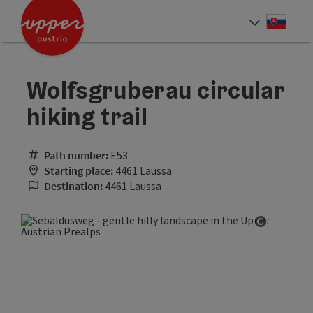
Accesskey
Accesskey
[0]
[2]
Slove
Select
Wolfsgruberau circular
hiking trail
Path number:
E53
Starting place:
4461 Laussa
Destination:
4461 Laussa
Open cop