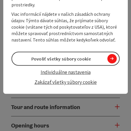
starting point.
prostriedky.
Viac informácií nájdete v našich zásadách ochrany
Hiking trail: E53
údajov. Týmto dávate súhlas, že prijímate súbory
cookie (vrátane tých od poskytovateľov z USA), ktoré
Directions:
môžete spravovať prostredníctvom samostatných
The path initially leads along a trail to the Kotleiten
nastavení. Tento súhlas môžete kedykoľvek odvolať.
forest road. Following this, shortly before the farm
'Simmerl im Wald,' you reach a junction where you turn
right. You follow this road with a slight ascent until
Povoliť všetky súbory cookie
the hiking ...
Display complete description
Individuálne nastavenia
Zakázať všetky súbory cookie
Tour and route information
Opening hours