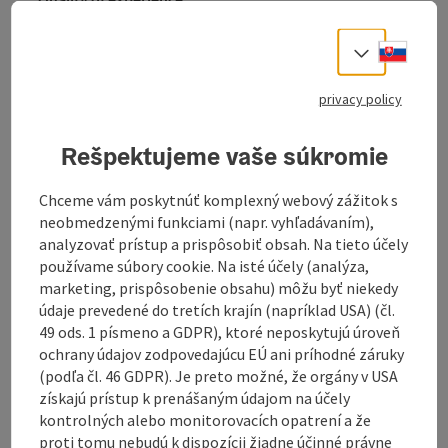
Recommended season:
Slove
Select
March
April
privacy policy
May
June
Rešpektujeme vaše súkromie
July
August
September
Chceme vám poskytnúť komplexný webový zážitok s
October
neobmedzenými funkciami (napr. vyhľadávaním),
November
analyzovať prístup a prispôsobiť obsah. Na tieto účely
používame súbory cookie. Na isté účely (analýza,
Properties:
marketing, prispôsobenie obsahu) môžu byť niekedy
Loop
údaje prevedené do tretích krajín (napríklad USA) (čl.
Scenic
49 ods. 1 písmeno a GDPR), ktoré neposkytujú úroveň
Description:
ochrany údajov zodpovedajúcu EÚ ani príhodné záruky
Following the Kotleiten forest road, you circle the
(podľa čl. 46 GDPR). Je preto možné, že orgány v USA
Plattenberg with the wind turbines, pass the Plattner
získajú prístup k prenášaným údajom na účely
chapel, briefly follow the paved road, and return over
kontrolných alebo monitorovacích opatrení a že
the meadow and through the forest back to the
proti tomu nebudú k dispozícii žiadne účinné právne