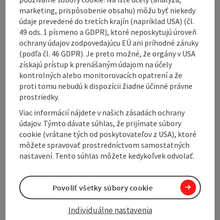
Inn - here you can also get up-to-date information
marketing, prispôsobenie obsahu) môžu byť niekedy
about the trails and snow conditions.
údaje prevedené do tretích krajín (napríklad USA) (čl.
49 ods. 1 písmeno a GDPR), ktoré neposkytujú úroveň
Snow telephone +43 (0) 6233 8330
ochrany údajov zodpovedajúcu EÚ ani príhodné záruky
(podľa čl. 46 GDPR). Je preto možné, že orgány v USA
získajú prístup k prenášaným údajom na účely
kontrolných alebo monitorovacích opatrení a že
proti tomu nebudú k dispozícii žiadne účinné právne
prostriedky.
Viac informácií nájdete v našich zásadách ochrany
údajov. Týmto dávate súhlas, že prijímate súbory
cookie (vrátane tých od poskytovateľov z USA), ktoré
Tour and route information
môžete spravovať prostredníctvom samostatných
nastavení. Tento súhlas môžete kedykoľvek odvolať.
Opening hours
Povoliť všetky súbory cookie
Arrival
Individuálne nastavenia