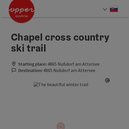
Accesskey
Accesskey
[0]
[2]
Slove
Select
Chapel cross country
ski trail
Starting place:
4865 Nußdorf am Attersee
Destination:
4865 Nußdorf am Attersee
Open cop