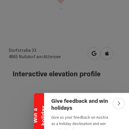
Dorfstraße 33
open in Google
Open in A
4865
Nußdorf am Attersee
Interactive elevation profile
Collapse banner
Give feedback and win
Colla
holidays
y
W
i
n
a
h
o
l
i
d
a
Give us your feedback on Austria
as a holiday destination and win