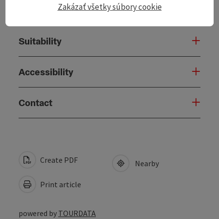
Zakázať všetky súbory cookie
Prices
Suitability
Accessibility
Contact
Create PDF
Nearby
Print article
powered by
TOURDATA