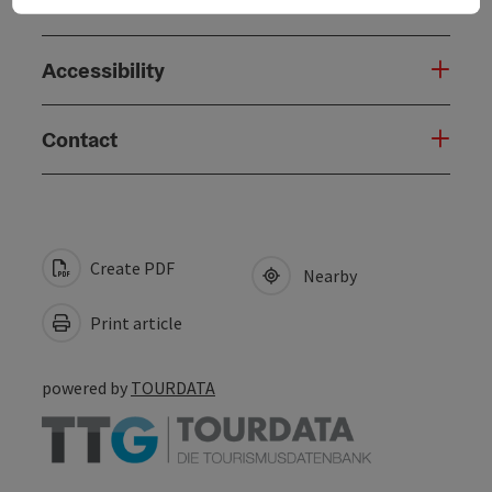
Suitability
Accessibility
Contact
Create PDF
Nearby
Print article
powered by
TOURDATA