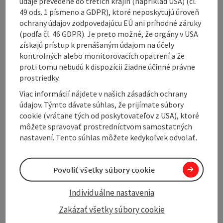
údaje prevedené do tretích krajín (napríklad USA) (čl.
49 ods. 1 písmeno a GDPR), ktoré neposkytujú úroveň
The alpine variant mentioned here runs via Mondsee,
ochrany údajov zodpovedajúcu EÚ ani príhodné záruky
St. Wolfgang and Ebensee to the Almsee and into the
(podľa čl. 46 GDPR). Je preto možné, že orgány v USA
valleys of Steyr and Enns.
získajú prístup k prenášaným údajom na účely
kontrolných alebo monitorovacích opatrení a že
This alpine variant follows the long-distance hiking
proti tomu nebudú k dispozícii žiadne účinné právne
trail 06 and partly the European long-distance hiking
prostriedky.
trail E4 and is easy to complete ...
Viac informácií nájdete v našich zásadách ochrany
Display complete description
údajov. Týmto dávate súhlas, že prijímate súbory
cookie (vrátane tých od poskytovateľov z USA), ktoré
môžete spravovať prostredníctvom samostatných
nastavení. Tento súhlas môžete kedykoľvek odvolať.
Tour and route information
Povoliť všetky súbory cookie
Arrival
Individuálne nastavenia
Zakázať všetky súbory cookie