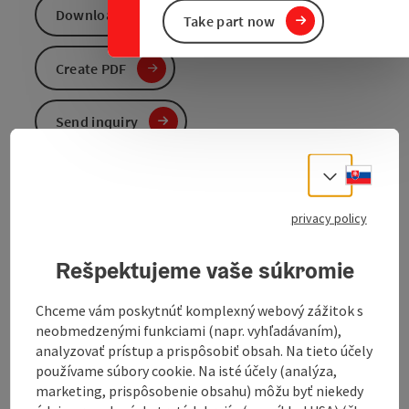
Download GPS data
Take part now
Create PDF
Send inquiry
Slove
To the website
Select
privacy policy
Pilgrimage between Altötting and Maria Zell
Rešpektujeme vaše súkromie
The Via Maria connects the Marian pilgrimage site of
Altötting with its Austrian counterpart Mariazell.
Chceme vám poskytnúť komplexný webový zážitok s
Many pilgrimage churches along the Via Maria bear
neobmedzenými funkciami (napr. vyhľadávaním),
witness to the enormous religious and spiritual
analyzovať prístup a prispôsobiť obsah. Na tieto účely
tradition of this route through the typical Bavarian
používame súbory cookie. Na isté účely (analýza,
and Austrian cultural landscape with its meadows,
marketing, prispôsobenie obsahu) môžu byť niekedy
fields and forests.