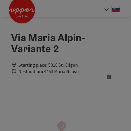
Accesskey
Accesskey
[0]
[2]
Slove
Select
Via Maria Alpin-
Variante 2
Starting place:
5310 St. Gilgen
Destination:
4463 Maria Neustift
Open cop