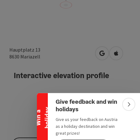
Hauptplatz 13
open in Google
Open in A
8630
Mariazell
Interactive elevation profile
Collapse banner
Give feedback and win
Colla
holidays
y
W
i
n
a
h
o
l
i
d
a
Give us your feedback on Austria
as a holiday destination and win
great prizes!