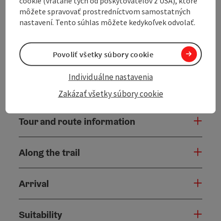
cookie (vrátane tých od poskytovateľov z USA), ktoré
In addition to the panoramic views from the
môžete spravovať prostredníctvom samostatných
Pöstlingberg, the Danube view from the
nastavení. Tento súhlas môžete kedykoľvek odvolať.
Koglerauspitz, the Giselawarte and finally at the
Bachlberg Chapel, ...
Povoliť všetky súbory cookie
Display complete description
Individuálne nastavenia
Zakázať všetky súbory cookie
Tour and route information
Along the trail
Arrival
Suitability