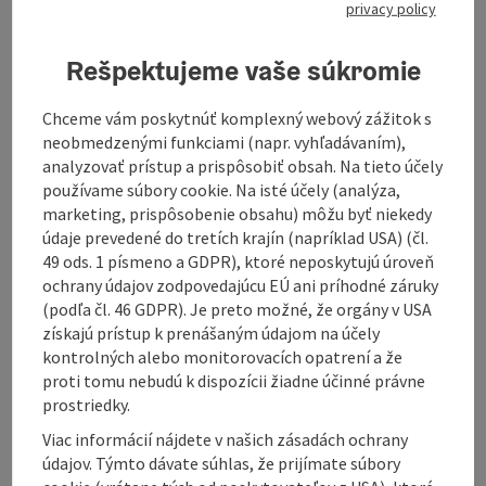
privacy policy
August
September
October
Rešpektujeme vaše súkromie
Properties:
Chceme vám poskytnúť komplexný webový zážitok s
Loop
neobmedzenými funkciami (napr. vyhľadávaním),
Scenic
analyzovať prístup a prispôsobiť obsah. Na tieto účely
Refreshment stops available
používame súbory cookie. Na isté účely (analýza,
Geological highlights
marketing, prispôsobenie obsahu) môžu byť niekedy
Description:
údaje prevedené do tretích krajín (napríklad USA) (čl.
The Linz tour leads all passionate mountain bikers
49 ods. 1 písmeno a GDPR), ktoré neposkytujú úroveň
from the center of Upper Austria's capital city directly
ochrany údajov zodpovedajúcu EÚ ani príhodné záruky
into the granite country of the Mühlviertel.
(podľa čl. 46 GDPR). Je preto možné, že orgány v USA
What the Mühlviertel has to offer the mountain biker,
získajú prístup k prenášaným údajom na účely
he learns right at the start: after the crispy steep
kontrolných alebo monitorovacích opatrení a že
Moarwies'n up to the Pöstlingberg was completed,
proti tomu nebudú k dispozícii žiadne účinné právne
may be partly technically challenging sections uphill
prostriedky.
and downhill through the hill country via
Viac informácií nájdete v našich zásadách ochrany
Gramastetten, Eidenberg and Lichtenberg erradelt.
údajov. Týmto dávate súhlas, že prijímate súbory