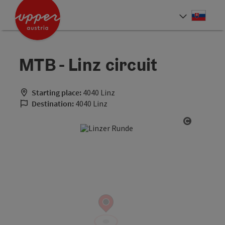
Accesskey
Accesskey
[0]
[2]
Slove
Select
MTB - Linz circuit
Starting place:
4040 Linz
Destination:
4040 Linz
Open cop