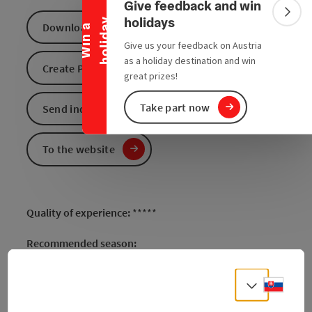
Collapse banner
Give feedback and win
Colla
holidays
y
Download GPS data
W
i
n
a
h
o
l
i
d
a
Give us your feedback on Austria
as a holiday destination and win
Create PDF
great prizes!
Take part now
Send inquiry
To the website
Quality of experience:
*****
Recommended season:
April
May
Slove
Select
June
July