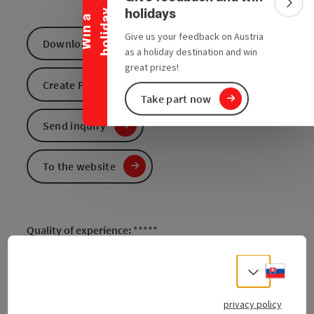
Colla
holidays
y
W
i
n
a
h
o
l
i
d
a
Give us your feedback on Austria
Download GPS data
as a holiday destination and win
great prizes!
Create PDF
Take part now
Send inquiry
To the website
Quality of experience:
*****
Recommended season:
Slove
Select
April
May
privacy policy
June