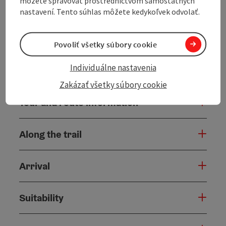
môžete spravovať prostredníctvom samostatných
continues to Gramastetten, from there into the
nastavení. Tento súhlas môžete kedykoľvek odvolať.
Rodltal and along the Ranitzbach. The ...
Display complete description
Povoliť všetky súbory cookie
Individuálne nastavenia
Zakázať všetky súbory cookie
Tour and route information
Along the trail
Arrival
Suitability