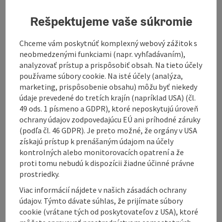
July
August
Rešpektujeme vaše súkromie
September
October
Chceme vám poskytnúť komplexný webový zážitok s
neobmedzenými funkciami (napr. vyhľadávaním),
Properties:
analyzovať prístup a prispôsobiť obsah. Na tieto účely
Loop
používame súbory cookie. Na isté účely (analýza,
Scenic
marketing, prispôsobenie obsahu) môžu byť niekedy
Refreshment stops available
údaje prevedené do tretích krajín (napríklad USA) (čl.
Description:
49 ods. 1 písmeno a GDPR), ktoré neposkytujú úroveň
The route starts at the Eidenberger Alm, but you can
ochrany údajov zodpovedajúcu EÚ ani príhodné záruky
join at any point along the trail.
(podľa čl. 46 GDPR). Je preto možné, že orgány v USA
získajú prístup k prenášaným údajom na účely
Right at the beginning, you reach the highest point of
kontrolných alebo monitorovacích opatrení a že
the route, the GIS, where you are rewarded with a
proti tomu nebudú k dispozícii žiadne účinné právne
magnificent panoramic view over Upper Austria and
prostriedky.
western Lower Austria all the way to the Alps. The
Viac informácií nájdete v našich zásadách ochrany
route then continues via Lichtenberg to Koglerau
údajov. Týmto dávate súhlas, že prijímate súbory
with the beautiful view of the Danube, just a short
cookie (vrátane tých od poskytovateľov z USA), ktoré
detour from the route (approx. 30m). The loop