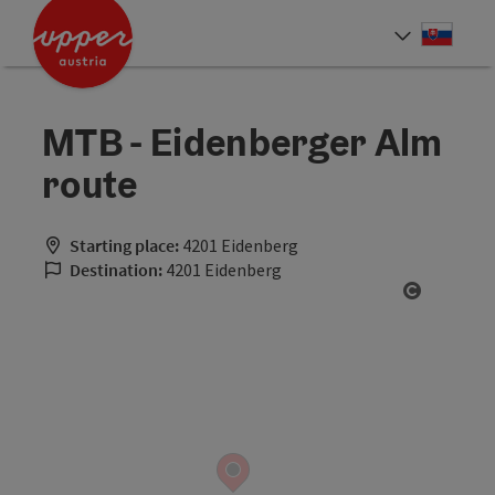
Accesskey
Accesskey
[0]
[2]
Slove
Select
MTB - Eidenberger Alm
route
Starting place:
4201 Eidenberg
Destination:
4201 Eidenberg
Open cop