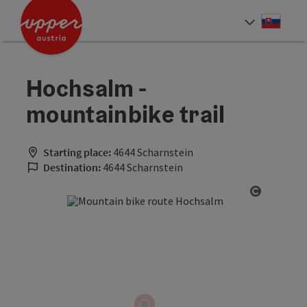
Accesskey
Accesskey
[0]
[2]
Slove
Select
Hochsalm -
mountainbike trail
Starting place:
4644 Scharnstein
Destination:
4644 Scharnstein
Open cop