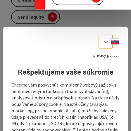
Send inquiry
To the website
Slove
Select
privacy policy
Mountain bike route on the Hochsalm
The mountain bike route on the Hochsalm starts in
Rešpektujeme vaše súkromie
the Tießenbach. From the car park, drive a short
distance into the valley on the asphalt road until a
Chceme vám poskytnúť komplexný webový zážitok s
forest road branches off to the left. From here you
neobmedzenými funkciami (napr. vyhľadávaním),
follow this forest road according to the signs for
analyzovať prístup a prispôsobiť obsah. Na tieto účely
about 6.5 km and about 700 meters up to the turning
používame súbory cookie. Na isté účely (analýza,
point 200 m below the Hochsalm summit. The
marketing, prispôsobenie obsahu) môžu byť niekedy
steepest climbs are at the beginning and just before
údaje prevedené do tretích krajín (napríklad USA) (čl.
the end of the route.
49 ods. 1 písmeno a GDPR), ktoré neposkytujú úroveň
Our tip: From the turning point you can still climb the
ochrany údajov zodpovedajúcu EÚ ani príhodné záruky