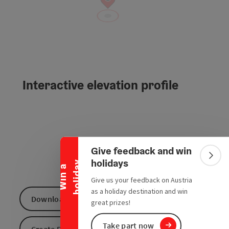
Interactive elevation profile
Collapse banner
Give feedback and win
Colla
holidays
y
W
i
n
a
h
o
l
i
d
a
Give us your feedback on Austria
as a holiday destination and win
Download GPS data
great prizes!
Take part now
Create PDF