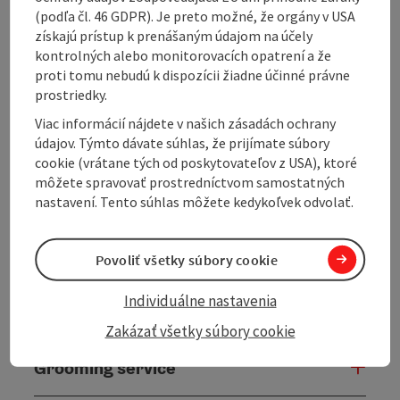
summit on ...
(podľa čl. 46 GDPR). Je preto možné, že orgány v USA
Display complete description
získajú prístup k prenášaným údajom na účely
kontrolných alebo monitorovacích opatrení a že
proti tomu nebudú k dispozícii žiadne účinné právne
prostriedky.
Viac informácií nájdete v našich zásadách ochrany
Tour and route information
údajov. Týmto dávate súhlas, že prijímate súbory
cookie (vrátane tých od poskytovateľov z USA), ktoré
môžete spravovať prostredníctvom samostatných
Arrival
nastavení. Tento súhlas môžete kedykoľvek odvolať.
Suitability
Povoliť všetky súbory cookie
Individuálne nastavenia
Accessibility
Zakázať všetky súbory cookie
Grooming service