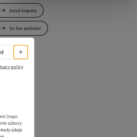
Send inquiry
e Maps
 Apple Maps
To the website
Select language - Open menu
ký
ivacy policy
i (napr.
vame súbory
ekedy údaje
ré