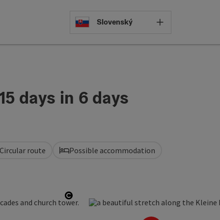
Select languag
Slovenský
15 days in 6 days
Circular route
Possible accommodation
Open copyright