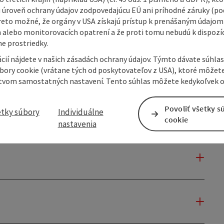
 úroveň ochrany údajov zodpovedajúcu EÚ ani príhodné záruky (podľ
reto možné, že orgány v USA získajú prístup k prenášaným údajom
 alebo monitorovacích opatrení a že proti tomu nebudú k dispozíc
e prostriedky.
cií nájdete v našich zásadách ochrany údajov. Týmto dávate súhlas
úbory cookie (vrátane tých od poskytovateľov z USA), ktoré môžet
tvom samostatných nastavení. Tento súhlas môžete kedykoľvek o
Povoliť všetky s
etky súbory
Individuálne
cookie
nastavenia