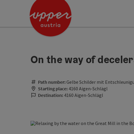
Accesskey
Accesskey
[0]
[2]
On the way of deceler
Path number:
Gelbe Schilder mit Entschleuni
Starting place:
4160 Aigen-Schlägl
Destination:
4160 Aigen-Schlägl