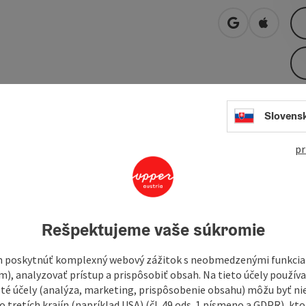
open in Googl
Open in
Slovens
time and leisure to enjoy the many places to rest along the
tude of just under 1,000 meters, you’ll experience the trail’s
pr
people and animals along the trail. A week of hiking on the
for a long time to come.
granite, let the sound of the ...
Rešpektujeme vaše súkromie
 poskytnúť komplexný webový zážitok s neobmedzenými funkciam
m), analyzovať prístup a prispôsobiť obsah. Na tieto účely použí
isté účely (analýza, marketing, prispôsobenie obsahu) môžu byť ni
 tretích krajín (napríklad USA) (čl. 49 ods. 1 písmeno a GDPR), kto