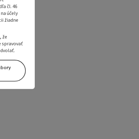
a čl. 46
 na účely
ii žiadne
, že
e spravovať
dvolať.
úbory