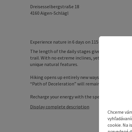
Dreisesselbergstraße 18
4160
Aigen-Schlägl
Experience nature in 6 days on 115 km
The length of the daily stages gives you plenty of 
trail. With no extreme inclines, yet reaching an alti
unique natural features.
Hiking opens up entirely new ways of encountering 
“Path of Deceleration” will remain a vivid memory 
Recharge your energy with the special energy of the 
Display complete description
Chceme vám
vyhľadávaní
cookie. Na 
prevedené do