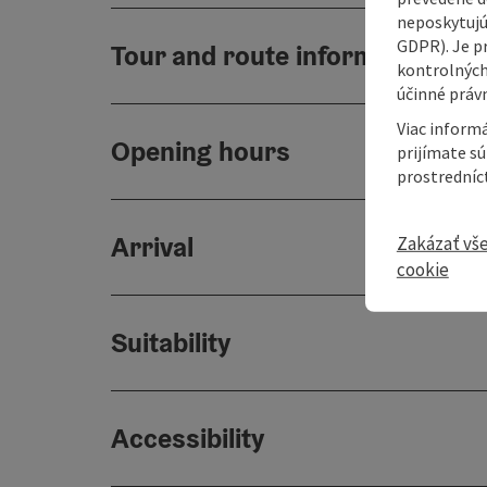
neposkytujú
GDPR). Je p
Tour and route information
kontrolných
účinné právn
Viac informá
Opening hours
prijímate s
prostredníc
Arrival
Zakázať vš
cookie
Suitability
Accessibility