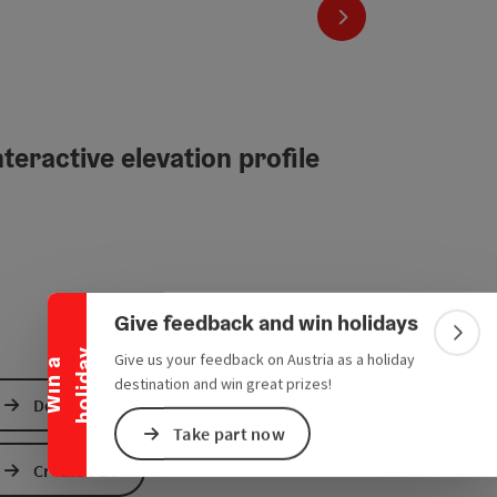
next slide
teractive elevation profile
Collapse banner
Give feedback and win holidays
Colla
y
Give us your feedback on Austria as a holiday
W
i
n
a
h
o
l
i
d
a
destination and win great prizes!
Download GPS data
Take part now
Create PDF