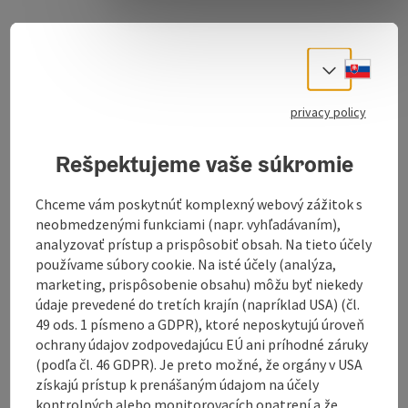
Download GPS data
Slove
Select
Create PDF
privacy policy
Rešpektujeme vaše súkromie
Send inquiry
Chceme vám poskytnúť komplexný webový zážitok s
To the website
neobmedzenými funkciami (napr. vyhľadávaním),
analyzovať prístup a prispôsobiť obsah. Na tieto účely
používame súbory cookie. Na isté účely (analýza,
marketing, prispôsobenie obsahu) môžu byť niekedy
Hammersdorfstraße - Pratsdorfstraße -
údaje prevedené do tretích krajín (napríklad USA) (čl.
Pulverturmstraße (junction to the city centre
49 ods. 1 písmeno a GDPR), ktoré neposkytujú úroveň
centre) - Weinbeerlgasse - Welser Straße -
ochrany údajov zodpovedajúcu EÚ ani príhodné záruky
Wilflingstraße
(podľa čl. 46 GDPR). Je preto možné, že orgány v USA
- Sperrstraße to the destination Gasthaus
získajú prístup k prenášaným údajom na účely
Knappenbauernwirt
kontrolných alebo monitorovacích opatrení a že