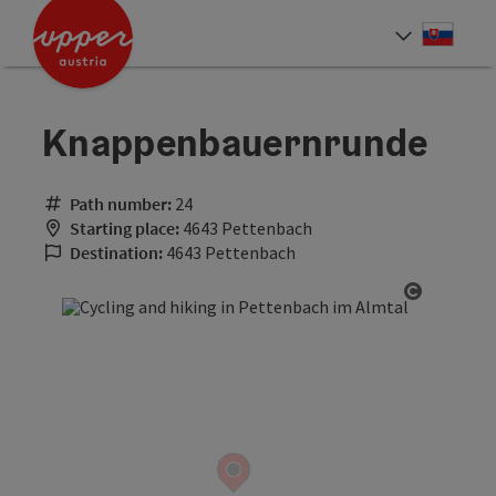
Accesskey
Accesskey
[0]
[2]
Slove
Select
Knappenbauernrunde
Path number:
24
Starting place:
4643 Pettenbach
Destination:
4643 Pettenbach
Open cop