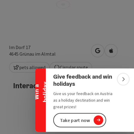
Im Dorf 17
open in Google
Open in A
4645
Grünau im Almtal
Collapse banner
pets allowed
Circular route
Give feedback and win
Colla
holidays
Interactive elevation profile
y
W
i
n
a
h
o
l
i
d
a
Give us your feedback on Austria
as a holiday destination and win
great prizes!
Take part now