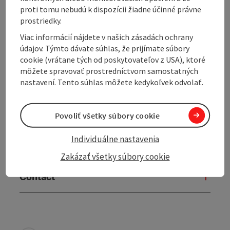
proti tomu nebudú k dispozícii žiadne účinné právne
prostriedky.
Viac informácií nájdete v našich zásadách ochrany
Tour and route information
údajov. Týmto dávate súhlas, že prijímate súbory
cookie (vrátane tých od poskytovateľov z USA), ktoré
môžete spravovať prostredníctvom samostatných
Arrival
nastavení. Tento súhlas môžete kedykoľvek odvolať.
Suitability
Povoliť všetky súbory cookie
Individuálne nastavenia
Accessibility
Zakázať všetky súbory cookie
Contact