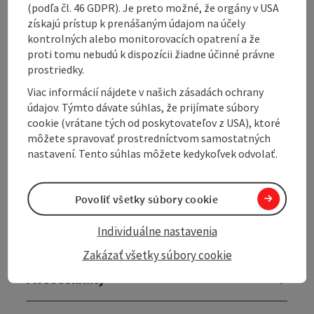
(podľa čl. 46 GDPR). Je preto možné, že orgány v USA
Hofwald
získajú prístup k prenášaným údajom na účely
kontrolných alebo monitorovacích opatrení a že
proti tomu nebudú k dispozícii žiadne účinné právne
prostriedky.
Viac informácií nájdete v našich zásadách ochrany
Tour and route information
údajov. Týmto dávate súhlas, že prijímate súbory
cookie (vrátane tých od poskytovateľov z USA), ktoré
môžete spravovať prostredníctvom samostatných
Arrival
nastavení. Tento súhlas môžete kedykoľvek odvolať.
Prices
Povoliť všetky súbory cookie
Individuálne nastavenia
Suitability
Zakázať všetky súbory cookie
Accessibility