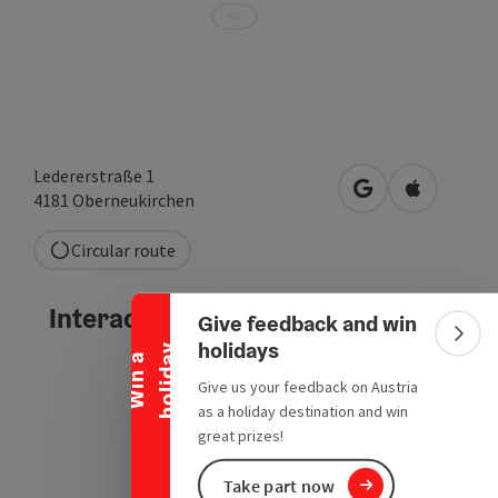
Ledererstraße 1
open in Google
Open in A
4181
Oberneukirchen
Collapse banner
Circular route
Interactive elevation profile
Give feedback and win
Colla
holidays
y
W
i
n
a
h
o
l
i
d
a
Give us your feedback on Austria
as a holiday destination and win
great prizes!
Take part now