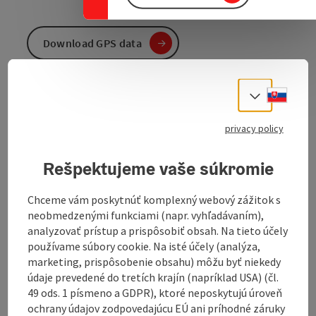
Download GPS data
Create PDF
Slove
Select
Send inquiry
privacy policy
Rešpektujeme vaše súkromie
To the website
Chceme vám poskytnúť komplexný webový zážitok s
neobmedzenými funkciami (napr. vyhľadávaním),
Long hike
analyzovať prístup a prispôsobiť obsah. Na tieto účely
Route: Waxenberg-Punzing-Amesschlag-
používame súbory cookie. Na isté účely (analýza,
Schallenberg-Waxenberg
marketing, prispôsobenie obsahu) môžu byť niekedy
50% asphalt, 50% gravel / natural soil
údaje prevedené do tretích krajín (napríklad USA) (čl.
49 ods. 1 písmeno a GDPR), ktoré neposkytujú úroveň
ochrany údajov zodpovedajúcu EÚ ani príhodné záruky
Adventure points along the way: Waxenberger