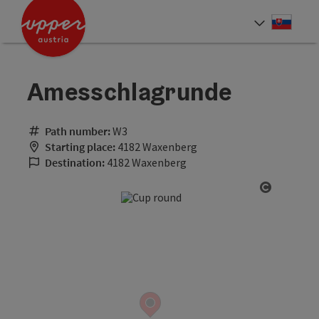
Accesskey
Accesskey
[0]
[2]
Slove
Select
Amesschlagrunde
Path number:
W3
Starting place:
4182 Waxenberg
Destination:
4182 Waxenberg
Open cop