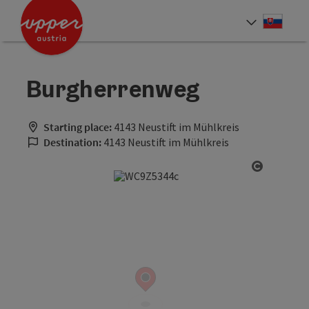
Accesskey
Accesskey
[0]
[2]
Slove
Select
Burgherrenweg
Starting place:
4143 Neustift im Mühlkreis
Destination:
4143 Neustift im Mühlkreis
Open cop