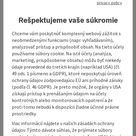
privacy policy
Recommended season:
March
Rešpektujeme vaše súkromie
April
May
Chceme vám poskytnúť komplexný webový zážitok s
June
neobmedzenými funkciami (napr. vyhľadávaním),
July
analyzovať prístup a prispôsobiť obsah. Na tieto účely
August
používame súbory cookie. Na isté účely (analýza,
September
marketing, prispôsobenie obsahu) môžu byť niekedy
October
údaje prevedené do tretích krajín (napríklad USA) (čl.
Properties:
49 ods. 1 písmeno a GDPR), ktoré neposkytujú úroveň
Loop
ochrany údajov zodpovedajúcu EÚ ani príhodné záruky
Scenic
(podľa čl. 46 GDPR). Je preto možné, že orgány v USA
Refreshment stops available
získajú prístup k prenášaným údajom na účely
Family friendly
kontrolných alebo monitorovacích opatrení a že
Cultural/historical value
proti tomu nebudú k dispozícii žiadne účinné právne
Geological highlights
prostriedky.
Description:
Viac informácií nájdete v našich zásadách ochrany
The Burgherrenweg leads challengingly through the
údajov. Týmto dávate súhlas, že prijímate súbory