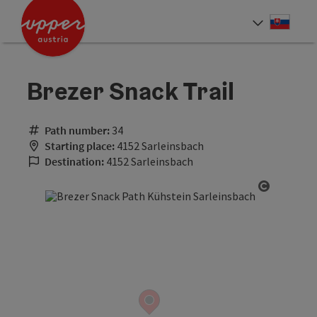
Accesskey
Accesskey
[0]
[2]
Slove
Select
Brezer Snack Trail
Path number:
34
Starting place:
4152 Sarleinsbach
Destination:
4152 Sarleinsbach
Open cop