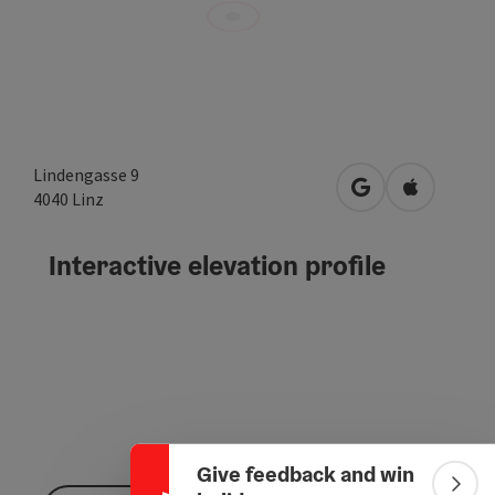
Lindengasse 9
open in Google
Open in A
4040
Linz
Interactive elevation profile
Collapse banner
Give feedback and win
Colla