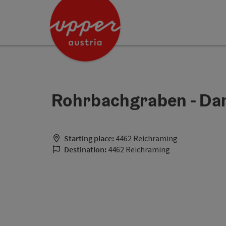
Accesskey
Accesskey
[0]
[2]
Rohrbachgraben - Da
Starting place:
4462 Reichraming
Destination:
4462 Reichraming