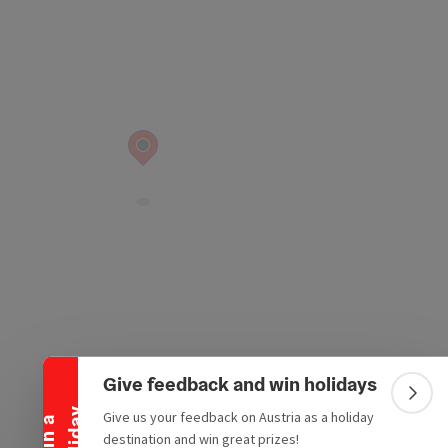
Collapse banner
Give feedback and win holidays
Colla
y
Give us your feedback on Austria as a holiday
W
i
n
a
h
o
l
i
d
a
destination and win great prizes!