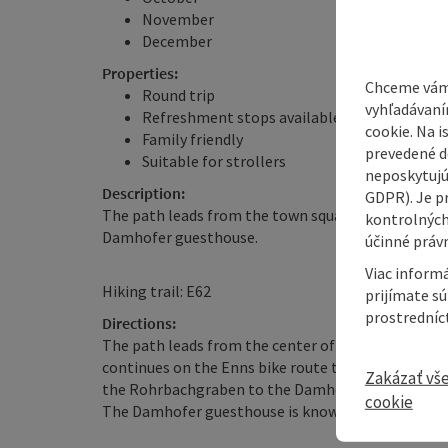
November
December
Properties:
Chceme vám
Round trip
vyhľadávaní
Refreshment stops available
cookie. Na 
Family friendly
prevedené do
Suitable for strollers
neposkytujú
Description:
GDPR). Je p
The path leads from the town square on the Enns b
kontrolných
Damhofer guesthouse.
účinné právn
Viac informá
Hiking trail: E62
prijímate s
prostredníc
Directions:
The path leads from the center of Reichraming ov
continues on the Enns bike route to the Rohrbachgr
Zakázať vš
the Rohrbachgraben to the Damhofer guesthouse
cookie
The Damhofer guesthouse is known for its splendid