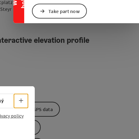
tplatz 27
open in Google Maps
Open in Apple Map
0
Steyr
Take part now
teractive elevation profile
Select language - Open menu
ký
Download GPS data
ivacy policy
Create PDF