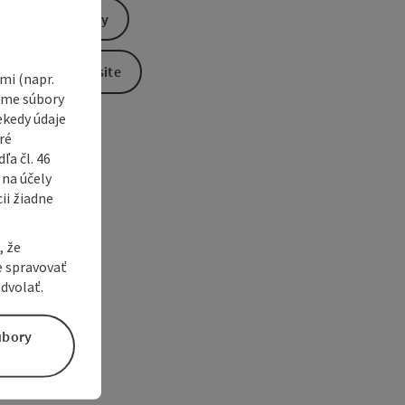
Send inquiry
To the website
i (napr.
vame súbory
ekedy údaje
ré
a čl. 46
 na účely
ii žiadne
, že
e spravovať
dvolať.
úbory