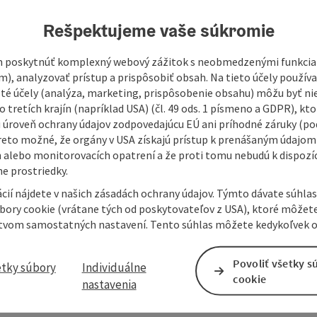
Rešpektujeme vaše súkromie
 poskytnúť komplexný webový zážitok s neobmedzenými funkciam
m), analyzovať prístup a prispôsobiť obsah. Na tieto účely použí
isté účely (analýza, marketing, prispôsobenie obsahu) môžu byť ni
 tretích krajín (napríklad USA) (čl. 49 ods. 1 písmeno a GDPR), kto
 úroveň ochrany údajov zodpovedajúcu EÚ ani príhodné záruky (podľ
reto možné, že orgány v USA získajú prístup k prenášaným údajom
ike route into the Rohrbachgraben and up the valley to the
 alebo monitorovacích opatrení a že proti tomu nebudú k dispozíc
e prostriedky.
cií nájdete v našich zásadách ochrany údajov. Týmto dávate súhlas
úbory cookie (vrátane tých od poskytovateľov z USA), ktoré môžet
tvom samostatných nastavení. Tento súhlas môžete kedykoľvek o
er the bridge up to the Ortbauerngut guesthouse, then
aben junction. Turn left here. Now it goes uphill through
Povoliť všetky s
etky súbory
Individuálne
.
Tip:
cookie
nastavenia
 trout.