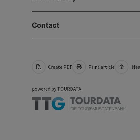
Contact
Create PDF
Print article
Nea
powered by
TOURDATA