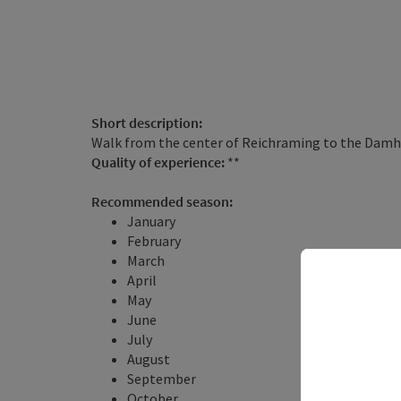
Short description:
Walk from the center of Reichraming to the Dam
Quality of experience:
**
Recommended season:
January
February
March
April
May
June
July
August
September
October