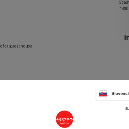
Stad
440
In
hofer guesthouse
Slovens
pr