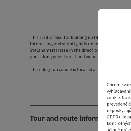
This trail is ideal for building up fitness.
Interesting and slightly hilly on mixed terrain, it 
Stelzhamerstrasse in the direction of Eitzing. On f
goes along quiet forest and woodland roads via Lu
The riding fun course is located at the Aldiana Club
Chceme vám
vyhľadávaní
cookie. Na 
prevedené do
neposkytujú
Tour and route information
GDPR). Je p
kontrolných
účinné právn