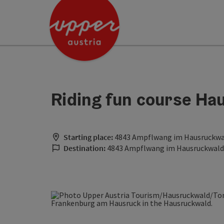
Accesskey
Accesskey
[0]
[2]
Riding fun course Ha
Starting place:
4843 Ampflwang im Hausruckwa
Destination:
4843 Ampflwang im Hausruckwald