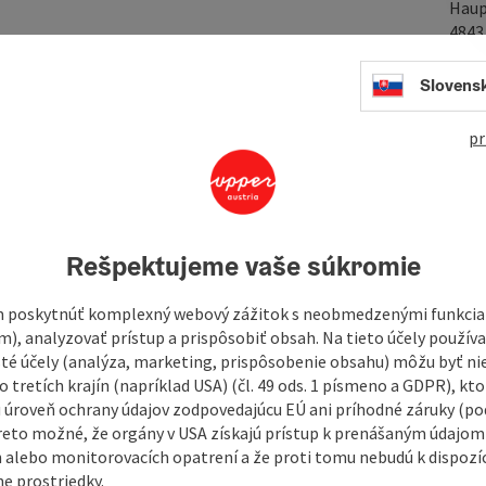
Haup
484
Slovens
In
pr
starts at the tourist office and continues along
irm ground via Buchleiten to the Aldiana Club, from there it
kasberg and Schmitzberg back to the start.
 riding stables
Rešpektujeme vaše súkromie
 poskytnúť komplexný webový zážitok s neobmedzenými funkciam
m), analyzovať prístup a prispôsobiť obsah. Na tieto účely použí
isté účely (analýza, marketing, prispôsobenie obsahu) môžu byť ni
 tretích krajín (napríklad USA) (čl. 49 ods. 1 písmeno a GDPR), kto
 úroveň ochrany údajov zodpovedajúcu EÚ ani príhodné záruky (podľ
reto možné, že orgány v USA získajú prístup k prenášaným údajom
 alebo monitorovacích opatrení a že proti tomu nebudú k dispozíc
e prostriedky.