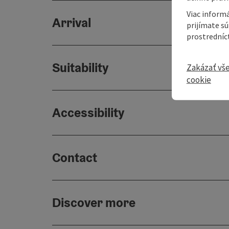
Viac informá
Arrival
prijímate s
prostredníc
Suitability
Zakázať vš
cookie
Accessibility
Contact
Discover more