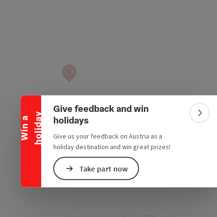
Collapse banner
Give feedback and win
y
Colla
holidays
W
i
n
a
h
o
l
i
d
a
Give us your feedback on Austria as a
holiday destination and win great prizes!
Take part now