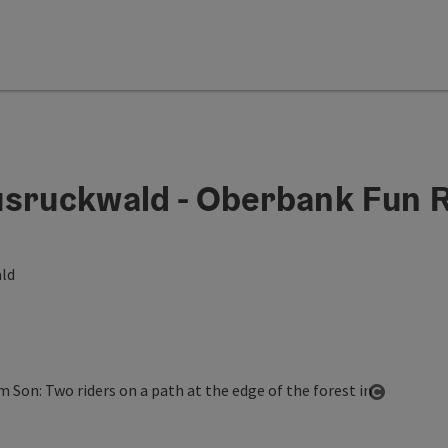
usruckwald - Oberbank Fun 
ld
Open co