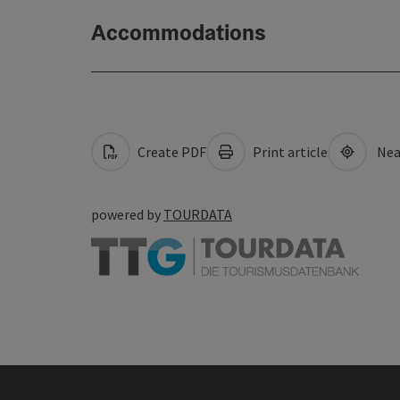
Accommodations
Create PDF
Print article
Nea
powered by
TOURDATA