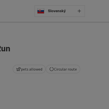
Select languag
Slovenský
Run
pets allowed
Circular route
pyright