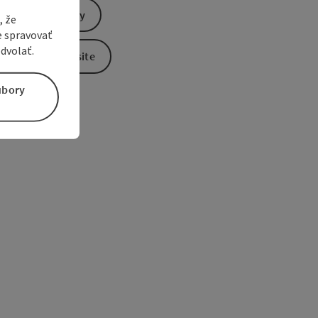
Send inquiry
, že
e spravovať
dvolať.
To the website
úbory