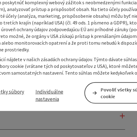
 poskytnúť komplexný webový zážitok s neobmedzenými funkciam
m), analyzovať prístup a prispôsobiť obsah. Na tieto účely použí
isté účely (analýza, marketing, prispôsobenie obsahu) môžu byť ni
 tretích krajín (napríklad USA) (čl. 49 ods. 1 písmeno a GDPR), kto
 úroveň ochrany údajov zodpovedajúcu EÚ ani príhodné záruky (podľ
reto možné, že orgány v USA získajú prístup k prenášaným údajom
 alebo monitorovacích opatrení a že proti tomu nebudú k dispozíc
e prostriedky.
cií nájdete v našich zásadách ochrany údajov. Týmto dávate súhlas
úbory cookie (vrátane tých od poskytovateľov z USA), ktoré môžet
tvom samostatných nastavení. Tento súhlas môžete kedykoľvek o
Povoliť všetky s
etky súbory
Individuálne
cookie
nastavenia