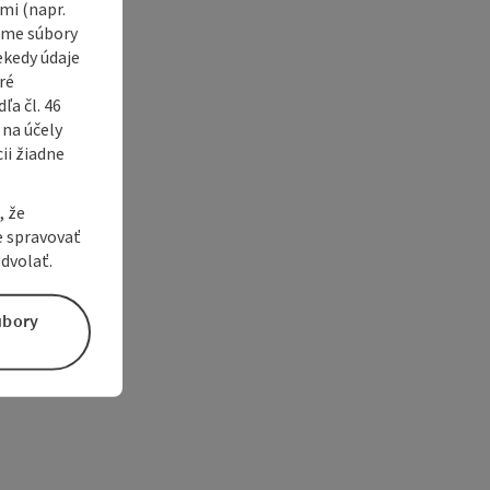
i (napr.
vame súbory
ekedy údaje
ré
a čl. 46
 na účely
ii žiadne
, že
e spravovať
dvolať.
úbory