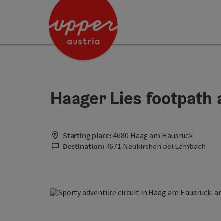
Accesskey
Accesskey
[0]
[2]
Haager Lies footpath 
Starting place:
4680 Haag am Hausruck
Destination:
4671 Neukirchen bei Lambach