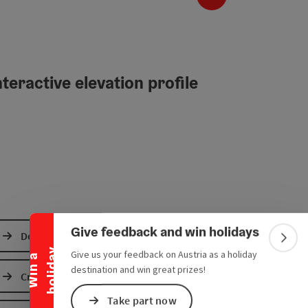
teractive elevation profile
Collapse banner
Give feedback and win holidays
Download GPS data
Colla
y
Give us your feedback on Austria as a holiday
W
i
n
a
h
o
l
i
d
a
destination and win great prizes!
Create PDF
Take part now