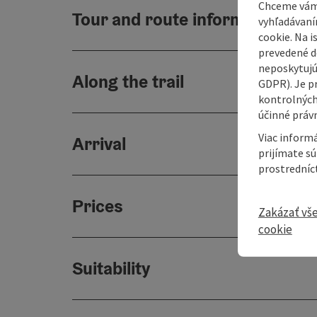
Chceme vám
Tour and route information
vyhľadávaní
cookie. Na 
prevedené do
neposkytujú
Along the trail
GDPR). Je p
kontrolných
účinné právn
Viac informá
Arrival
prijímate s
prostredníc
Prices
Zakázať vš
cookie
Suitability