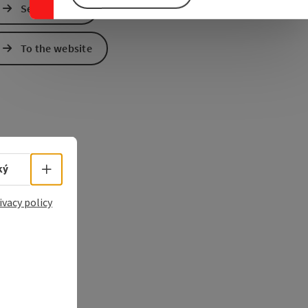
Send inquiry
e Maps
 Apple Maps
To the website
Select language - Open menu
ký
ivacy policy