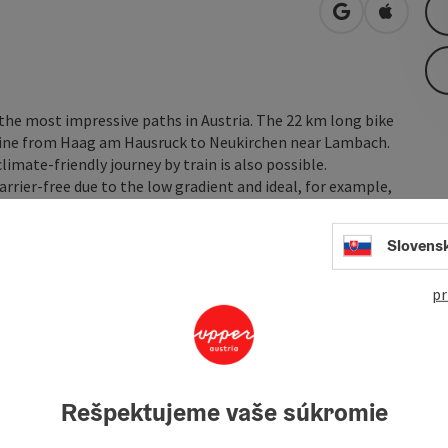
open in Googl
Open in
 the most impressive paths in Austria. The 22 km long bike
 line from Haag am Hausruck to Neukirchen near Lambach.
imate-friendly journey by train is also possible.
arrier-free due to the low gradient and ideal, for example,
Slovens
pr
loaded", several extraordinary resting places ...
Rešpektujeme vaše súkromie