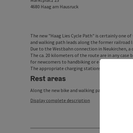
Marktplatz 23
4680
Haag am Hausruck
The new "Haag Lies Cycle Path" is certainly one of
and walking path leads along the former railroad
Due to the Westbahn connection in Neukirchen, a cl
The ca. 20 kilometers of the route are in any case b
for newcomers to handbiking or e-biking.
The appropriate charging stations are provided!
Rest areas
Along the new bike and walking path "Haager Lies re
Display complete description