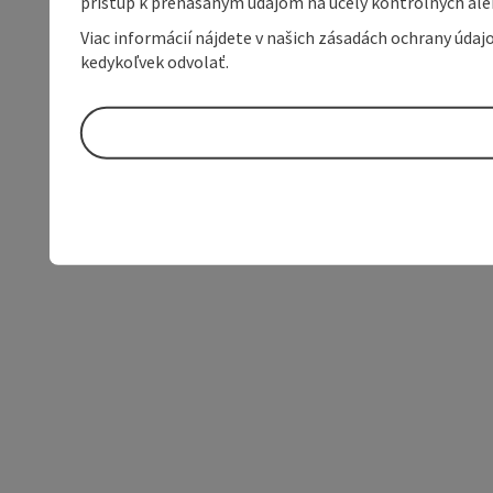
prístup k prenášaným údajom na účely kontrolných aleb
Viac informácií nájdete v našich zásadách ochrany úda
kedykoľvek odvolať.