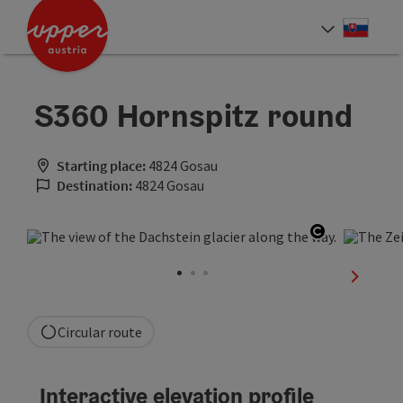
Accesskey
Accesskey
[0]
[2]
Slove
Select
S360 Hornspitz round
Starting place:
4824 Gosau
Destination:
4824 Gosau
Open copyr
next sli
Circular route
Interactive elevation profile