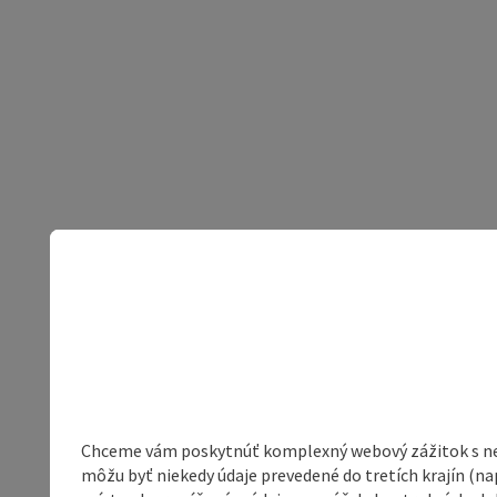
Chceme vám poskytnúť komplexný webový zážitok s neob
môžu byť niekedy údaje prevedené do tretích krajín (na