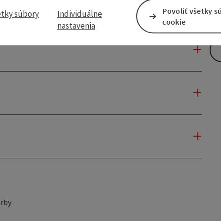
Povoliť všetky s
etky súbory
Individuálne
cookie
nastavenia
rby