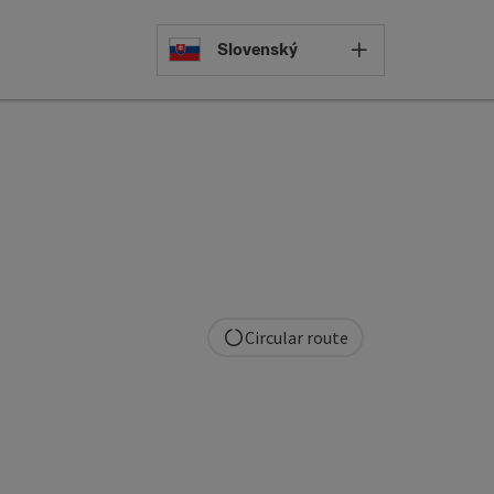
Select languag
Slovenský
Circular route
pyright