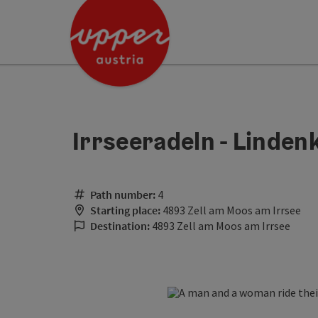
Accesskey
Accesskey
[0]
[2]
Irrseeradeln - Linden
Path number:
4
Starting place:
4893 Zell am Moos am Irrsee
Destination:
4893 Zell am Moos am Irrsee