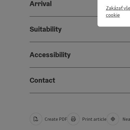
Arrival
Zakázať vš
cookie
Suitability
Accessibility
Contact
Create PDF
Print article
Nea