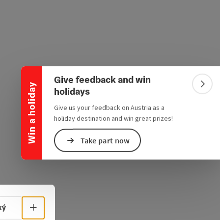
Collapse banner
Give feedback and win
Win a holiday
Colla
holidays
Give us your feedback on Austria as a
holiday destination and win great prizes!
Take part now
Select language - Open menu
ký