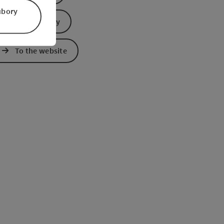
úbory
Send inquiry
To the website