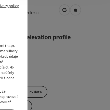
ivacy policy
henplatz 1
open in Google Maps
Open in Apple Map
3
Zell am Moos am Irrsee
teractive elevation profile
i (napr.
vame súbory
ekedy údaje
ré
a čl. 46
 na účely
ii žiadne
, že
Download GPS data
e spravovať
dvolať.
Create PDF