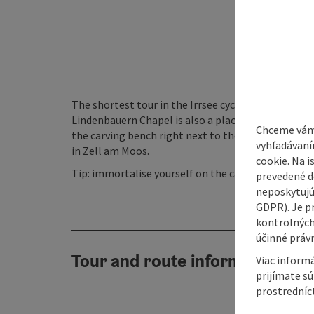
The shortest tour in the Irrsee cycling programme 
Lindenbauern Chapel is also a place of happiness 
Chceme vám
the carving bench right next to the chapel. From th
vyhľadávaní
in Zell am Moos.
cookie. Na 
Tip: immortalise yourself on the carved bench at 
prevedené do
neposkytujú
GDPR). Je p
kontrolných
účinné právn
Tour and route information
Viac informá
prijímate s
prostredníc