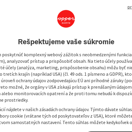
pr
Kirc
489
Rešpektujeme vaše súkromie
In
takes us to a sacred gem high above the Irrsee. The
and every visitor is welcome to immortalise themselves on
 poskytnúť komplexný webový zážitok s neobmedzenými funkciam
e finish, the rapid descent leads back to the starting point
m), analyzovať prístup a prispôsobiť obsah. Na tieto účely použí
isté účely (analýza, marketing, prispôsobenie obsahu) môžu byť ni
the Lindenbauernkapelle chapel.
 tretích krajín (napríklad USA) (čl. 49 ods. 1 písmeno a GDPR), kto
 úroveň ochrany údajov zodpovedajúcu EÚ ani príhodné záruky (podľ
reto možné, že orgány v USA získajú prístup k prenášaným údajom
 alebo monitorovacích opatrení a že proti tomu nebudú k dispozíc
e prostriedky.
cií nájdete v našich zásadách ochrany údajov. Týmto dávate súhlas
úbory cookie (vrátane tých od poskytovateľov z USA), ktoré môžet
tvom samostatných nastavení. Tento súhlas môžete kedykoľvek o