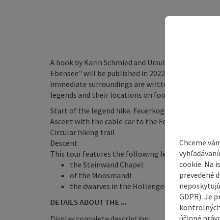
A book by Karin Schmied and Ursula Rohrweck (bot
Ebensee" will be published in 2022, in which 32 le
immediate surroundings are written down. On the 8 
legends and their locations on foot or in some case
Start of the legend hike: Feuerkogel valley station
Ascent with the cable car to the Feuerkogel plate
Circular hiking trail
Chceme vám
Descent
vyhľadávaní
This tour features the following legends:
cookie. Na 
the Steinwand Chapel
prevedené do
of the Moosmandl
neposkytujú
the dwarves in the Höllengebirge
GDPR). Je p
DETAILS ABOUT THE ...
kontrolných
účinné právn
Display complete description