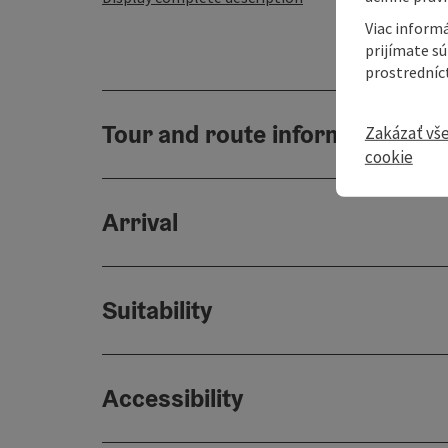
Viac informá
prijímate s
prostredníc
Tour and route information
Zakázať vš
cookie
Arrival
Suitability
Accessibility