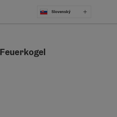
Select languag
Slovenský
 Feuerkogel
pyright