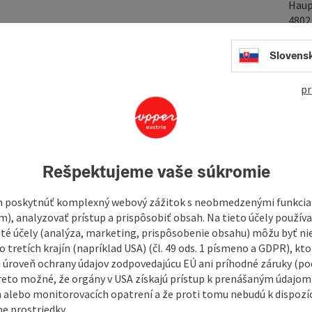
Haup
480
Slovens
In
h from the Ebensee library) entitled "Sagenhaftes
pr
gends from the Traunsee municipality of Ebensee and its
legend trails, you can follow in the footsteps of the
s by bike.
 car park
Rešpektujeme vaše súkromie
au
 poskytnúť komplexný webový zážitok s neobmedzenými funkciam
m), analyzovať prístup a prispôsobiť obsah. Na tieto účely použí
isté účely (analýza, marketing, prispôsobenie obsahu) môžu byť ni
 tretích krajín (napríklad USA) (čl. 49 ods. 1 písmeno a GDPR), kto
 úroveň ochrany údajov zodpovedajúcu EÚ ani príhodné záruky (podľ
reto možné, že orgány v USA získajú prístup k prenášaným údajom
 alebo monitorovacích opatrení a že proti tomu nebudú k dispozíc
e prostriedky.