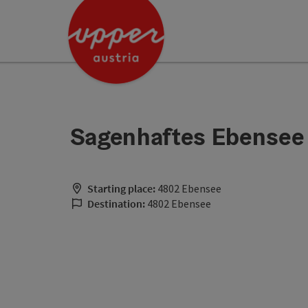
Accesskey
Accesskey
[0]
[2]
Sagenhaftes Ebensee 
Starting place:
4802 Ebensee
Destination:
4802 Ebensee