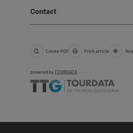
Contact
Create PDF
Print article
Nea
powered by
TOURDATA