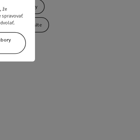
Send inquiry
, že
e spravovať
dvolať.
To the website
úbory