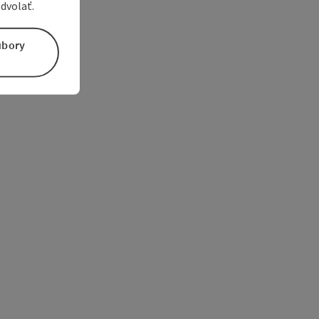
dvolať.
úbory