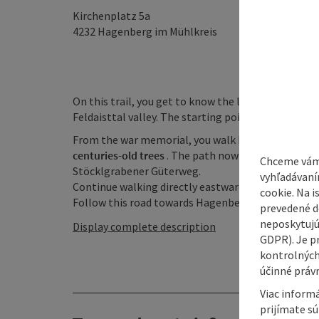
Kirchenplatz 5a
4232
Hagenberg im Mühlkreis
On this trail, you get to know the location of the
Feldaisttal valley. The starting point is the war me
From the war memorial, you walk between the two 
centuries-old trees
. The path now meanders down t
Chceme vám
Stöcklgrabener Güterweg.
vyhľadávaní
Continue walking directly eastwards, leave the Gü
cookie. Na 
Follow this road towards Hagenberg until the signpos
prevedené do
neposkytujú
Display complete description
GDPR). Je p
kontrolných
účinné právn
Viac informá
prijímate s