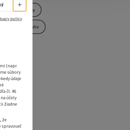
Select language - Open menu
ký
Send inquiry
e Maps
 Apple Maps
ivacy policy
To the website
i (napr.
vame súbory
ekedy údaje
ré
a čl. 46
 na účely
ii žiadne
, že
e spravovať