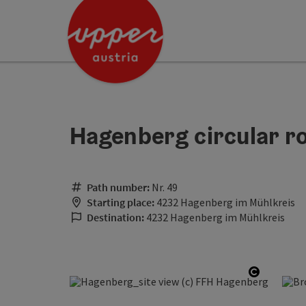
Accesskey
Accesskey
[0]
[2]
Hagenberg circular r
Path number:
Nr. 49
Starting place:
4232 Hagenberg im Mühlkreis
Destination:
4232 Hagenberg im Mühlkreis
Open cop