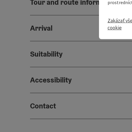
Tour and route information
prostredníc
Zakázať vš
Arrival
cookie
Suitability
Accessibility
Contact