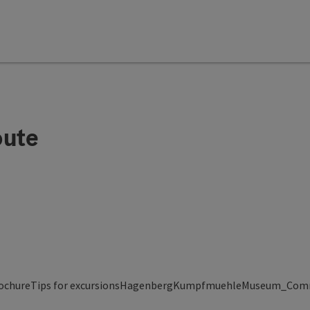
oute
yright