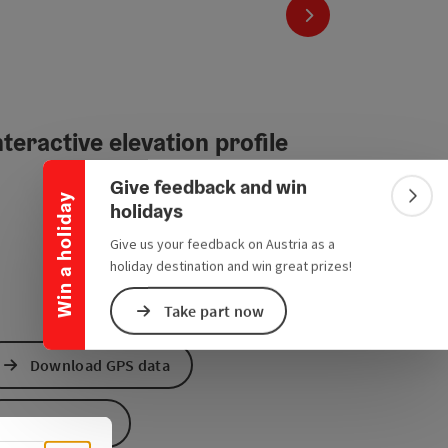
next slide
Collapse banner
teractive elevation profile
Give feedback and win
Win a holiday
Colla
holidays
Give us your feedback on Austria as a
holiday destination and win great prizes!
Take part now
Download GPS data
Create PDF