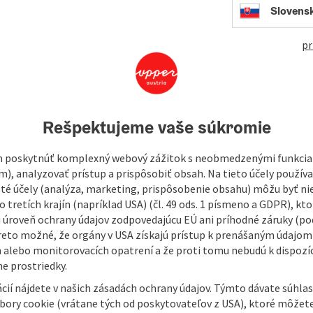
Slovens
open in Googl
Open in
pr
 village between the Visnitzbach nature experience and the
morial in the centre of the village.
Rešpektujeme vaše súkromie
snails through the castle park, in which
there are
o the Visnitz, which you follow downhill to the
 poskytnúť komplexný webový zážitok s neobmedzenými funkciam
m), analyzovať prístup a prispôsobiť obsah. Na tieto účely použí
terweg and walk through a small forest to the main road.
isté účely (analýza, marketing, prispôsobenie obsahu) môžu byť ni
t leads into the Aisttal valley. ...
 tretích krajín (napríklad USA) (čl. 49 ods. 1 písmeno a GDPR), kto
 úroveň ochrany údajov zodpovedajúcu EÚ ani príhodné záruky (podľ
reto možné, že orgány v USA získajú prístup k prenášaným údajom
 alebo monitorovacích opatrení a že proti tomu nebudú k dispozíc
e prostriedky.
cií nájdete v našich zásadách ochrany údajov. Týmto dávate súhlas
úbory cookie (vrátane tých od poskytovateľov z USA), ktoré môžet