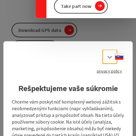
Take part now
Download GPS data
Create PDF
Slove
Select
Send inquiry
privacy policy
To the website
Rešpektujeme vaše súkromie
Chceme vám poskytnúť komplexný webový zážitok s
Route: Bad Leonfelden town circuit - Weinzierl -
neobmedzenými funkciami (napr. vyhľadávaním),
Steinberg - Miesenbach - Böhmdorf - Allhut (border) -
analyzovať prístup a prispôsobiť obsah. Na tieto účely
Mlynec - Schwedenschanze (border) - Rading -
používame súbory cookie. Na isté účely (analýza,
Böheimschlag - Affetschlag - Silberhartschlag -
marketing, prispôsobenie obsahu) môžu byť niekedy
Oberlaimbach - Bad Leonfelden town circuit
údaje prevedené do tretích krajín (napríklad USA) (čl.