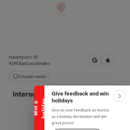
Hauptplatz 19
open in Google
Open in A
4190
Bad Leonfelden
Collapse banner
Circular route
Interactive elevation profile
Give feedback and win
Colla
holidays
y
W
i
n
a
h
o
l
i
d
a
Give us your feedback on Austria
as a holiday destination and win
great prizes!