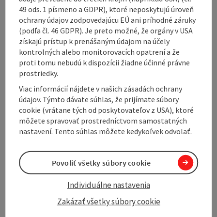
49 ods. 1 písmeno a GDPR), ktoré neposkytujú úroveň
Marking: brown with no. 4
ochrany údajov zodpovedajúcu EÚ ani príhodné záruky
Surface: 50% asphalt, 50% gravel
(podľa čl. 46 GDPR). Je preto možné, že orgány v USA
získajú prístup k prenášaným údajom na účely
Note: Do not forget your identity card or passport!
kontrolných alebo monitorovacích opatrení a že
proti tomu nebudú k dispozícii žiadne účinné právne
prostriedky.
Viac informácií nájdete v našich zásadách ochrany
údajov. Týmto dávate súhlas, že prijímate súbory
cookie (vrátane tých od poskytovateľov z USA), ktoré
Tour and route information
môžete spravovať prostredníctvom samostatných
nastavení. Tento súhlas môžete kedykoľvek odvolať.
Along the trail
Povoliť všetky súbory cookie
Arrival
Individuálne nastavenia
Zakázať všetky súbory cookie
Suitability