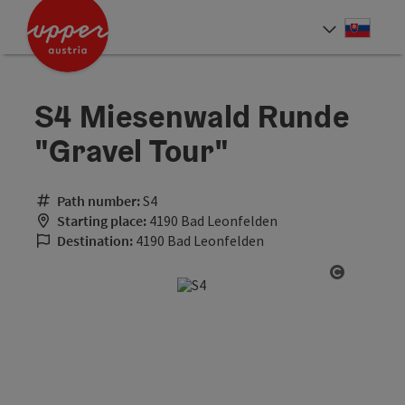
Accesskey
Accesskey
[0]
[2]
Slove
Select
S4 Miesenwald Runde
"Gravel Tour"
Path number:
S4
Starting place:
4190 Bad Leonfelden
Destination:
4190 Bad Leonfelden
Open cop