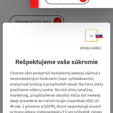
Download GPS data
Slove
Select
Create PDF
privacy policy
Send inquiry
Rešpektujeme vaše súkromie
To the website
Chceme vám poskytnúť komplexný webový zážitok s
neobmedzenými funkciami (napr. vyhľadávaním),
analyzovať prístup a prispôsobiť obsah. Na tieto účely
Route: Hotel Guglwald - Afiesl - St. Stefan -
používame súbory cookie. Na isté účely (analýza,
Helfenberg - Ahorn - Waxenberg - Oberneukirchen -
marketing, prispôsobenie obsahu) môžu byť niekedy
Traberg - Vorderweißenbach - Hotel Guglwald
údaje prevedené do tretích krajín (napríklad USA) (čl.
49 ods. 1 písmeno a GDPR), ktoré neposkytujú úroveň
ochrany údajov zodpovedajúcu EÚ ani príhodné záruky