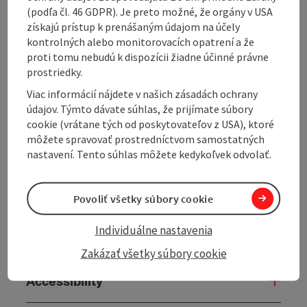
Marking: blue with the number S16
(podľa čl. 46 GDPR). Je preto možné, že orgány v USA
Map download:
S16 "Hoch 3" Runde
získajú prístup k prenášaným údajom na účely
kontrolných alebo monitorovacích opatrení a že
proti tomu nebudú k dispozícii žiadne účinné právne
prostriedky.
Viac informácií nájdete v našich zásadách ochrany
Tour and route information
údajov. Týmto dávate súhlas, že prijímate súbory
cookie (vrátane tých od poskytovateľov z USA), ktoré
môžete spravovať prostredníctvom samostatných
Arrival
nastavení. Tento súhlas môžete kedykoľvek odvolať.
Prices
Povoliť všetky súbory cookie
Individuálne nastavenia
Suitability
Zakázať všetky súbory cookie
Accessibility