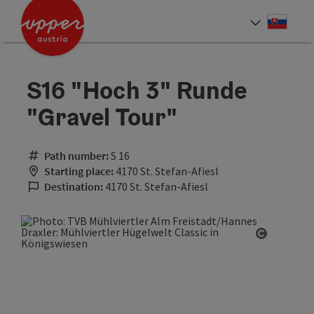
Accesskey
Accesskey
[0]
[2]
Slove
Select
S16 "Hoch 3" Runde
"Gravel Tour"
Path number:
S 16
Starting place:
4170 St. Stefan-Afiesl
Destination:
4170 St. Stefan-Afiesl
Open cop