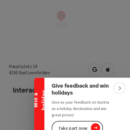
Collapse banner
Hauptplatz 19
open in Google
Open in A
4190
Bad Leonfelden
Give feedback and win
Interactive elevation profile
Colla
holidays
y
W
i
n
a
h
o
l
i
d
a
Give us your feedback on Austria
as a holiday destination and win
great prizes!
Take part now