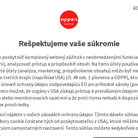
Haup
pr
419
In
this fine tour through the Mühlviertel highlands and the
Rešpektujeme vaše súkromie
 that could not be more varied - hilly passages and flat
 the lake. What was once separate is now connected by this
 poskytnúť komplexný webový zážitok s neobmedzenými funkciam
m), analyzovať prístup a prispôsobiť obsah. Na tieto účely použí
isté účely (analýza, marketing, prispôsobenie obsahu) môžu byť ni
 tretích krajín (napríklad USA) (čl. 49 ods. 1 písmeno a GDPR), kto
 úroveň ochrany údajov zodpovedajúcu EÚ ani príhodné záruky (podľ
reto možné, že orgány v USA získajú prístup k prenášaným údajom
 alebo monitorovacích opatrení a že proti tomu nebudú k dispozíc
e prostriedky.
cií nájdete v našich zásadách ochrany údajov. Týmto dávate súhlas
úbory cookie (vrátane tých od poskytovateľov z USA), ktoré môžet
tvom samostatných nastavení. Tento súhlas môžete kedykoľvek o