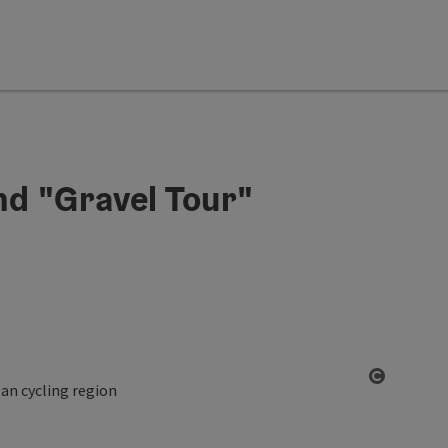
d "Gravel Tour"
Open co