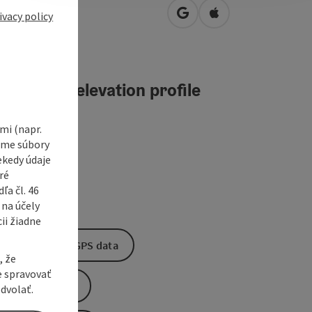
tplatz 19
ivacy policy
open in Google Maps
Open in Apple Map
0
Bad Leonfelden
teractive elevation profile
i (napr.
vame súbory
ekedy údaje
ré
a čl. 46
 na účely
ii žiadne
Download GPS data
, že
e spravovať
Create PDF
dvolať.