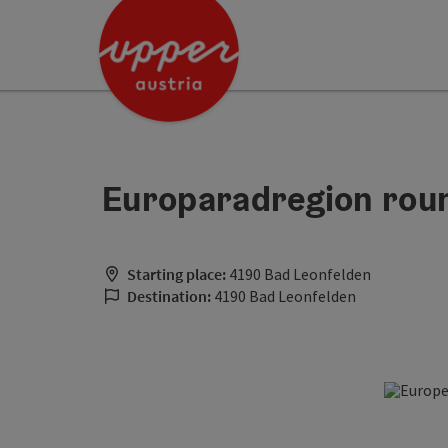
Accesskey
Accesskey
[0]
[2]
Europaradregion roun
Starting place:
4190 Bad Leonfelden
Destination:
4190 Bad Leonfelden