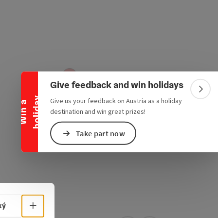
Collapse banner
Give feedback and win holidays
Colla
y
Give us your feedback on Austria as a holiday
W
i
n
a
h
o
l
i
d
a
destination and win great prizes!
Take part now
Select language - Open menu
ký