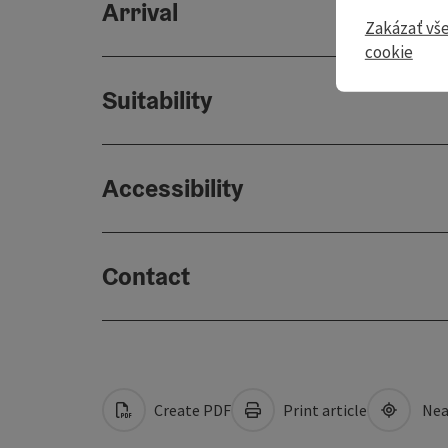
Arrival
Zakázať vš
cookie
Suitability
Accessibility
Contact
Create PDF
Print article
Nea