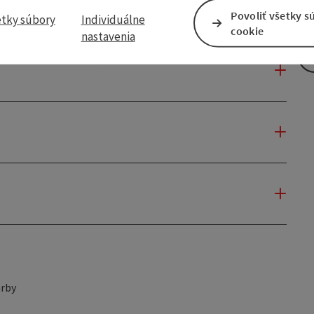
Povoliť všetky s
etky súbory
Individuálne
cookie
nastavenia
rby