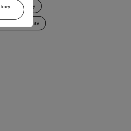
Send inquiry
úbory
To the website