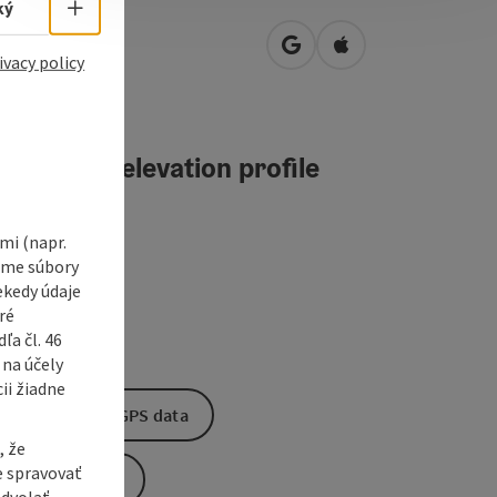
Select language - Open menu
ký
straße 77
open in Google Maps
Open in Apple Map
0
Bad Leonfelden
ivacy policy
teractive elevation profile
i (napr.
vame súbory
ekedy údaje
ré
a čl. 46
 na účely
ii žiadne
Download GPS data
, že
e spravovať
Create PDF
dvolať.