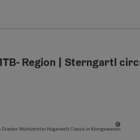
TB- Region | Sterngartl circ
Open co