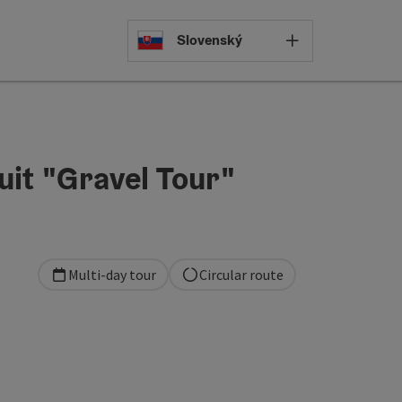
Select languag
Slovenský
uit "Gravel Tour"
Multi-day tour
Circular route
pyright