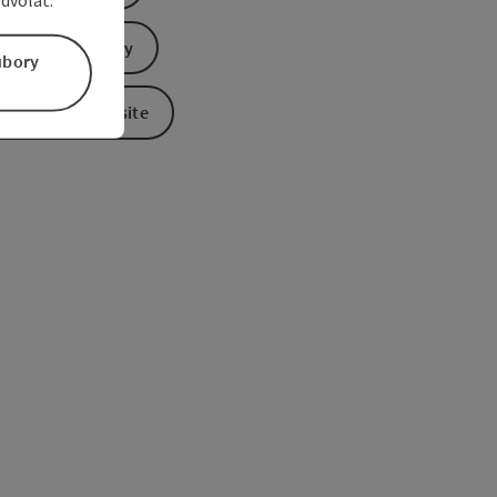
Send inquiry
úbory
To the website