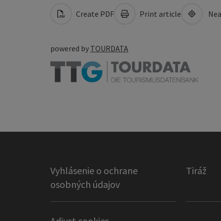
Create PDF
Print article
Nea
powered by
TOURDATA
Vyhlásenie o ochrane
Tiráž
osobných údajov
Adjust cookies