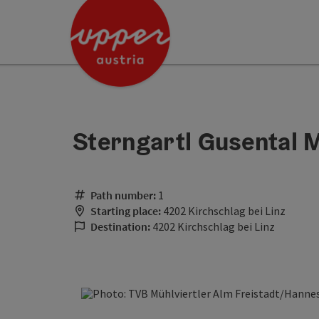
Accesskey
Accesskey
[0]
[2]
Sterngartl Gusental M
Path number:
1
Starting place:
4202 Kirchschlag bei Linz
Destination:
4202 Kirchschlag bei Linz