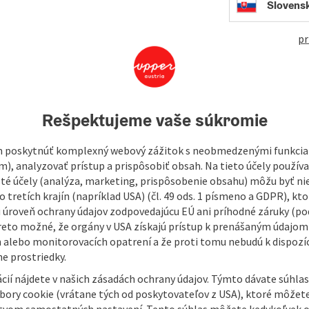
Slovens
Ring
419
pr
In
s in the Sterngartl region and across the border into the
Rešpektujeme vaše súkromie
d on hilly and demanding paths. Entry is possible anywhere.
 poskytnúť komplexný webový zážitok s neobmedzenými funkciam
m), analyzovať prístup a prispôsobiť obsah. Na tieto účely použí
/ 550 m elevation gain
isté účely (analýza, marketing, prispôsobenie obsahu) môžu byť ni
 / 950 m elevation gain
 tretích krajín (napríklad USA) (čl. 49 ods. 1 písmeno a GDPR), kto
 m elevation gain
 úroveň ochrany údajov zodpovedajúcu EÚ ani príhodné záruky (podľ
 m elevation gain
reto možné, že orgány v USA získajú prístup k prenášaným údajom
 alebo monitorovacích opatrení a že proti tomu nebudú k dispozíc
e prostriedky.
cií nájdete v našich zásadách ochrany údajov. Týmto dávate súhlas
úbory cookie (vrátane tých od poskytovateľov z USA), ktoré môžet
tvom samostatných nastavení. Tento súhlas môžete kedykoľvek o