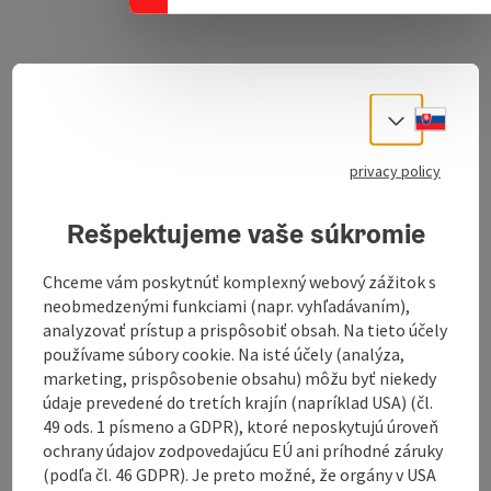
Download GPS data
Slove
Select
Create PDF
privacy policy
Send inquiry
Rešpektujeme vaše súkromie
Chceme vám poskytnúť komplexný webový zážitok s
To the website
neobmedzenými funkciami (napr. vyhľadávaním),
analyzovať prístup a prispôsobiť obsah. Na tieto účely
používame súbory cookie. Na isté účely (analýza,
marketing, prispôsobenie obsahu) môžu byť niekedy
Variant 1 - to the leaning chapel hike
údaje prevedené do tretích krajín (napríklad USA) (čl.
Beautiful hike with panoramic views and the highlight
49 ods. 1 písmeno a GDPR), ktoré neposkytujú úroveň
of the leaning chapel.
ochrany údajov zodpovedajúcu EÚ ani príhodné záruky
From Curhaus Bad Mühllacken - to the junction
(podľa čl. 46 GDPR). Je preto možné, že orgány v USA