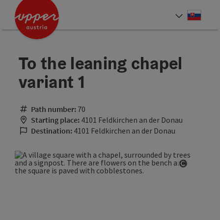
Accesskey
Accesskey
[0]
[2]
Slove
Select
To the leaning chapel
variant 1
Path number:
70
Starting place:
4101 Feldkirchen an der Donau
Destination:
4101 Feldkirchen an der Donau
Open cop