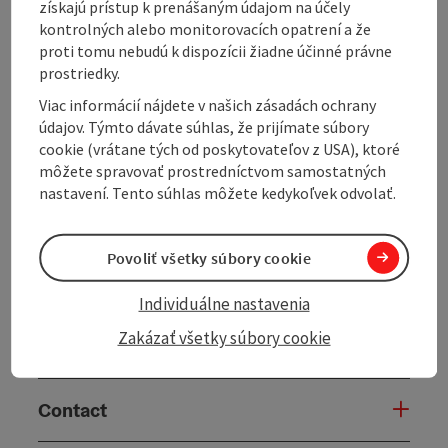
Kaufhaus Wolfsteiner - up to the Schiefe Kapelle,
získajú prístup k prenášaným údajom na účely
along the 7 Kapellen Roas in the direction of
kontrolných alebo monitorovacích opatrení a že
Rosenleiten back to the starting point.
proti tomu nebudú k dispozícii žiadne účinné právne
prostriedky.
Viac informácií nájdete v našich zásadách ochrany
údajov. Týmto dávate súhlas, že prijímate súbory
cookie (vrátane tých od poskytovateľov z USA), ktoré
Tour and route information
môžete spravovať prostredníctvom samostatných
nastavení. Tento súhlas môžete kedykoľvek odvolať.
Arrival
Povoliť všetky súbory cookie
Suitability
Individuálne nastavenia
Zakázať všetky súbory cookie
Accessibility
Contact