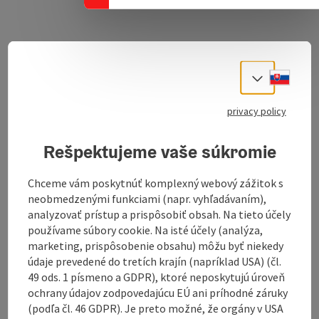
Download GPS data
Slove
Select
Create PDF
privacy policy
Send inquiry
Rešpektujeme vaše súkromie
Chceme vám poskytnúť komplexný webový zážitok s
To the website
neobmedzenými funkciami (napr. vyhľadávaním),
analyzovať prístup a prispôsobiť obsah. Na tieto účely
používame súbory cookie. Na isté účely (analýza,
marketing, prispôsobenie obsahu) môžu byť niekedy
Variant 2 - to the leaning chapel hike
údaje prevedené do tretích krajín (napríklad USA) (čl.
Beautiful hike with panoramic views and the highlight
49 ods. 1 písmeno a GDPR), ktoré neposkytujú úroveň
of the leaning chapel.
ochrany údajov zodpovedajúcu EÚ ani príhodné záruky
From Curhaus Bad Mühllacken - to the junction
(podľa čl. 46 GDPR). Je preto možné, že orgány v USA