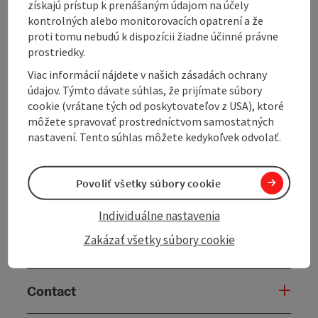
Kaufhaus Wolfsteiner - up to the Schiefe Kapelle,
získajú prístup k prenášaným údajom na účely
along the 7 Kapellen Roas in the direction of
kontrolných alebo monitorovacích opatrení a že
Rosenleiten back to the starting point.
proti tomu nebudú k dispozícii žiadne účinné právne
prostriedky.
Viac informácií nájdete v našich zásadách ochrany
údajov. Týmto dávate súhlas, že prijímate súbory
cookie (vrátane tých od poskytovateľov z USA), ktoré
Tour and route information
môžete spravovať prostredníctvom samostatných
nastavení. Tento súhlas môžete kedykoľvek odvolať.
Arrival
Povoliť všetky súbory cookie
Suitability
Individuálne nastavenia
Zakázať všetky súbory cookie
Accessibility
Contact