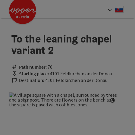
Accesskey
Accesskey
[0]
[2]
Slove
Select
To the leaning chapel
variant 2
Path number:
70
Starting place:
4101 Feldkirchen an der Donau
Destination:
4101 Feldkirchen an der Donau
Open cop