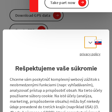
Take part now
Download GPS data
Create PDF
Slove
Select
Send inquiry
privacy policy
To the website
Rešpektujeme vaše súkromie
We walk downhill from the starting point, cross the
Chceme vám poskytnúť komplexný webový zážitok s
railway and keep left at the Kefermarkt outdoor pool;
neobmedzenými funkciami (napr. vyhľadávaním),
analyzovať prístup a prispôsobiť obsah. Na tieto účely
We walk past the last houses, go briefly downhill and
používame súbory cookie. Na isté účely (analýza,
cross the Lest stream. We now walk uphill, past a
marketing, prispôsobenie obsahu) môžu byť niekedy
small settlement and keep right into the forest. We
údaje prevedené do tretích krajín (napríklad USA) (čl.
go downhill, cross the Lest stream again and then