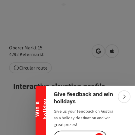
Oberer Markt 15
open in Google
Open in A
4292
Kefermarkt
Circular route
Collapse banner
Interactive elevation profile
Give feedback and win
Colla
holidays
y
W
i
n
a
h
o
l
i
d
a
Give us your feedback on Austria
as a holiday destination and win
great prizes!