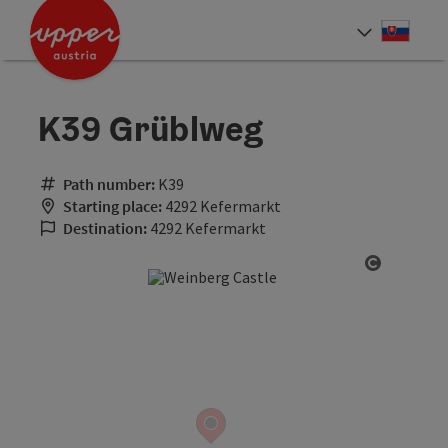
Accesskey
Accesskey
[0]
[2]
Slove
Select
K39 Grüblweg
Path number:
K39
Starting place:
4292 Kefermarkt
Destination:
4292 Kefermarkt
Open cop