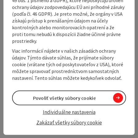
49 ods. 1 písmeno a GDPR), ktoré neposkytujú úroveň
uphill again. We reach a district road, follow it for
ochrany údajov zodpovedajúcu EÚ ani príhodné záruky
approx. 300m to the left and after walking through a
(podľa čl. 46 GDPR). Je preto možné, že orgány v USA
short forest we turn right.
získajú prístup k prenášaným údajom na účely
Here you have the option of following the road for a
kontrolných alebo monitorovacích opatrení a že
further 400m and taking a break at ...
proti tomu nebudú k dispozícii žiadne účinné právne
prostriedky.
Display complete description
Viac informácií nájdete v našich zásadách ochrany
údajov. Týmto dávate súhlas, že prijímate súbory
cookie (vrátane tých od poskytovateľov z USA), ktoré
môžete spravovať prostredníctvom samostatných
nastavení. Tento súhlas môžete kedykoľvek odvolať.
Tour and route information
Povoliť všetky súbory cookie
Arrival
Individuálne nastavenia
Zakázať všetky súbory cookie
Suitability