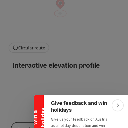
Circular route
Interactive elevation profile
Collapse banner
Give feedback and win
Colla
holidays
y
W
i
n
a
h
o
l
i
d
a
Give us your feedback on Austria
as a holiday destination and win