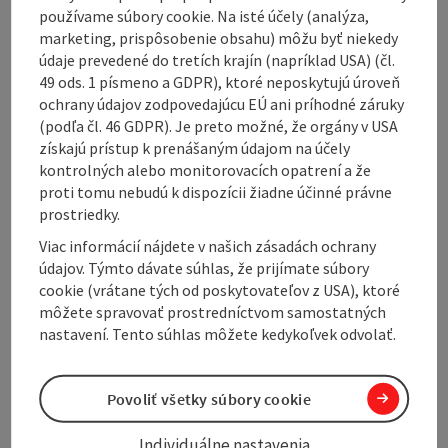
používame súbory cookie. Na isté účely (analýza,
Enjoy this relaxing circular route and let yourself be
marketing, prispôsobenie obsahu) môžu byť niekedy
enchanted by the natural beauty of the Osternach and
údaje prevedené do tretích krajín (napríklad USA) (čl.
Antiesen.
49 ods. 1 písmeno a GDPR), ktoré neposkytujú úroveň
ochrany údajov zodpovedajúcu EÚ ani príhodné záruky
(podľa čl. 46 GDPR). Je preto možné, že orgány v USA
TIPS
získajú prístup k prenášaným údajom na účely
📌
Refreshment stops
kontrolných alebo monitorovacích opatrení a že
📌 What's going on in
Ort im Innkreis
proti tomu nebudú k dispozícii žiadne účinné právne
prostriedky.
This is a ...
Viac informácií nájdete v našich zásadách ochrany
Display complete description
údajov. Týmto dávate súhlas, že prijímate súbory
cookie (vrátane tých od poskytovateľov z USA), ktoré
môžete spravovať prostredníctvom samostatných
nastavení. Tento súhlas môžete kedykoľvek odvolať.
Tour and route information
Povoliť všetky súbory cookie
Along the trail
Individuálne nastavenia