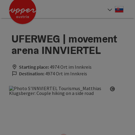
Accesskey
Accesskey
[0]
[2]
Slove
Select
UFERWEG | movement
arena INNVIERTEL
Starting place:
4974 Ort im Innkreis
Destination:
4974 Ort im Innkreis
Open cop