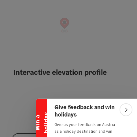
Interactive elevation profile
Collapse banner
Give feedback and win
Colla
holidays
y
W
i
n
a
h
o
l
i
d
a
Give us your feedback on Austria
as a holiday destination and win