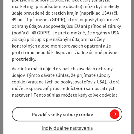
the hike.
marketing, prispôsobenie obsahu) môžu byť niekedy
údaje prevedené do tretích krajín (napríklad USA) (čl.
This relaxed loop takes you through the idyllic
49 ods. 1 písmeno a GDPR), ktoré neposkytujú úroveň
landscape of the Innviertel and offers you the perfect
ochrany údajov zodpovedajúcu EÚ ani príhodné záruky
opportunity to enjoy the nature of this region.
(podľa čl. 46 GDPR). Je preto možné, že orgány v USA
získajú prístup k prenášaným údajom na účely
kontrolných alebo monitorovacích opatrení a že
proti tomu nebudú k dispozícii žiadne účinné právne
TIPS
prostriedky.
📌
Refreshment stops
Viac informácií nájdete v našich zásadách ochrany
📌 ...
údajov. Týmto dávate súhlas, že prijímate súbory
cookie (vrátane tých od poskytovateľov z USA), ktoré
Display complete description
môžete spravovať prostredníctvom samostatných
nastavení. Tento súhlas môžete kedykoľvek odvolať.
Povoliť všetky súbory cookie
Tour and route information
Individuálne nastavenia