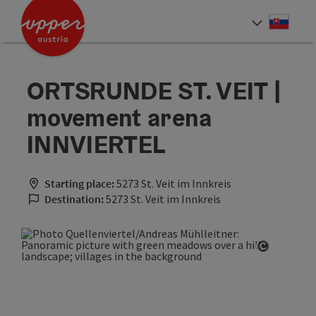
Accesskey
Accesskey
[0]
[2]
Slove
Select
ORTSRUNDE ST. VEIT |
movement arena
INNVIERTEL
Starting place:
5273 St. Veit im Innkreis
Destination:
5273 St. Veit im Innkreis
Open cop