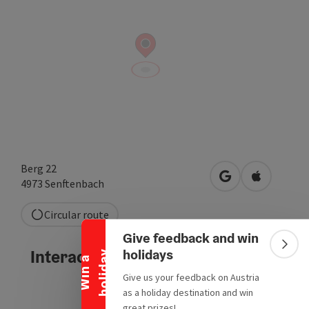
Berg 22
open in Google
Open in A
4973
Senftenbach
Collapse banner
Circular route
Give feedback and win
Colla
holidays
Interactive elevation profile
y
W
i
n
a
h
o
l
i
d
a
Give us your feedback on Austria
as a holiday destination and win
great prizes!