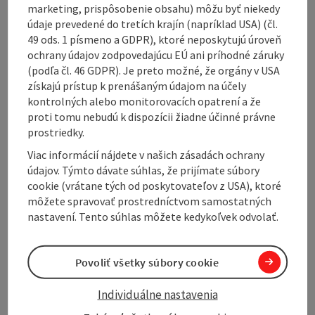
marketing, prispôsobenie obsahu) môžu byť niekedy
starts in the town center of Senftenbach and takes
údaje prevedené do tretích krajín (napríklad USA) (čl.
you on a leisurely yet impressive loop through the
49 ods. 1 písmeno a GDPR), ktoré neposkytujú úroveň
gently rolling hills of the Innviertel region.
ochrany údajov zodpovedajúcu EÚ ani príhodné záruky
(podľa čl. 46 GDPR). Je preto možné, že orgány v USA
From the starting point in **Senftenbach** you begin
získajú prístup k prenášaným údajom na účely
your hike in an easterly direction. After just a few
kontrolných alebo monitorovacích opatrení a že
minutes, the path leads you slightly uphill to the
proti tomu nebudú k dispozícii žiadne účinné právne
ridge, from where you can enjoy a wonderful view of
prostriedky.
the surrounding fields, meadows and forests. A short
stop to admire the ...
Viac informácií nájdete v našich zásadách ochrany
údajov. Týmto dávate súhlas, že prijímate súbory
Display complete description
cookie (vrátane tých od poskytovateľov z USA), ktoré
môžete spravovať prostredníctvom samostatných
nastavení. Tento súhlas môžete kedykoľvek odvolať.
Povoliť všetky súbory cookie
Tour and route information
Individuálne nastavenia