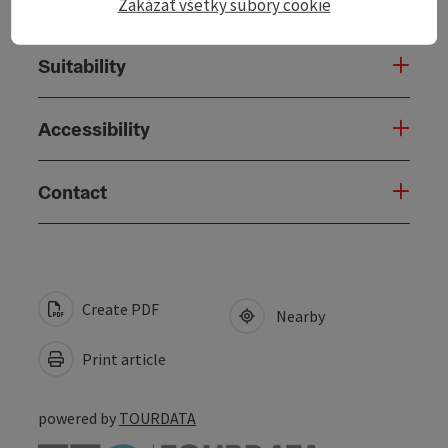
Arrival
Zakázať všetky súbory cookie
Suitability
Accessibility
Contact
Create PDF
Nearby
Print article
powered by
TOURDATA