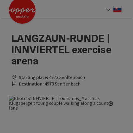
Accesskey
Accesskey
[0]
[2]
Slove
Select
LANGZAUN-RUNDE |
INNVIERTEL exercise
arena
Starting place:
4973 Senftenbach
Destination:
4973 Senftenbach
Open cop