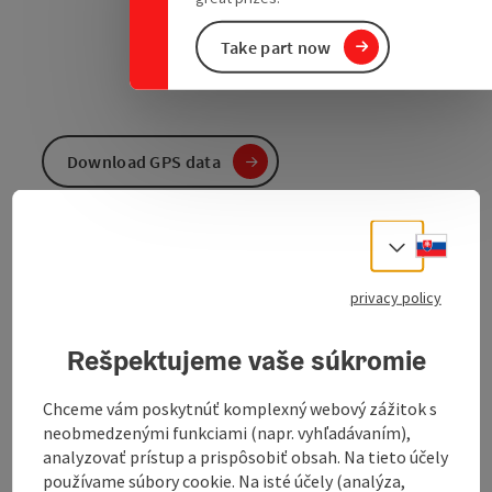
Take part now
Download GPS data
Create PDF
Slove
Select
Send inquiry
privacy policy
Rešpektujeme vaše súkromie
To the website
Chceme vám poskytnúť komplexný webový zážitok s
neobmedzenými funkciami (napr. vyhľadávaním),
The Langzaun circuit in the Innviertel exercise arena is
analyzovať prístup a prispôsobiť obsah. Na tieto účely
the perfect hike for anyone who wants to enjoy a
používame súbory cookie. Na isté účely (analýza,
varied landscape and magnificent views. The route