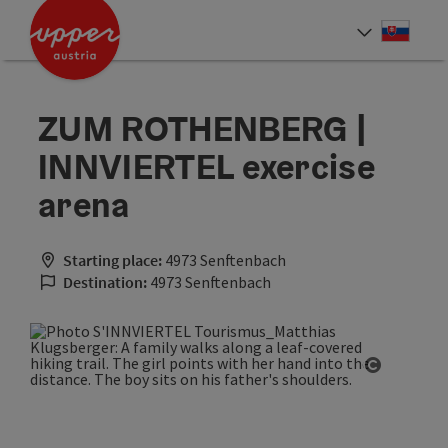
Accesskey
Accesskey
[0]
[2]
Slove
Select
ZUM ROTHENBERG |
INNVIERTEL exercise
arena
Starting place:
4973 Senftenbach
Destination:
4973 Senftenbach
Open cop