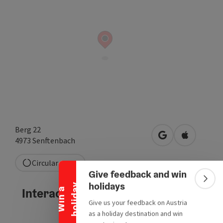
Berg 22
Collapse banner
open in Google
Open in A
4973
Senftenbach
Circular route
Give feedback and win
Colla
holidays
y
Interactive elevation profile
W
i
n
a
h
o
l
i
d
a
Give us your feedback on Austria
as a holiday destination and win