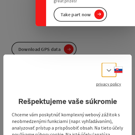
great prizes!
Take part now
Download GPS data
Create PDF
Slove
Select
privacy policy
Send inquiry
Rešpektujeme vaše súkromie
To the website
Chceme vám poskytnúť komplexný webový zážitok s
neobmedzenými funkciami (napr. vyhľadávaním),
The "Zum Rothenberg" hike is an idyllic tour that is
analyzovať prístup a prispôsobiť obsah. Na tieto účely
ideal for both leisurely strollers and active hikers.
používame súbory cookie. Na isté účely (analýza,