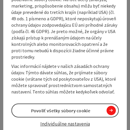
With a route length of around 4 kilometers, the trail
marketing, prispôsobenie obsahu) môžu byť niekedy
leads through the gentle hilly landscape of the
údaje prevedené do tretích krajín (napríklad USA) (čl.
Innviertel region and offers a perfect mix of nature
49 ods. 1 písmeno a GDPR), ktoré neposkytujú úroveň
experience, relaxation and impressive views. Although
ochrany údajov zodpovedajúcu EÚ ani príhodné záruky
the route only takes around an hour to complete, you
(podľa čl. 46 GDPR). Je preto možné, že orgány v USA
can look forward to some wonderful relaxation in the
získajú prístup k prenášaným údajom na účely
midst of forests and meadows.
kontrolných alebo monitorovacích opatrení a že
The hike begins in the center of Senftenbach. From
proti tomu nebudú k dispozícii žiadne účinné právne
here, follow the well-signposted path towards
prostriedky.
Rothenberg, a gently rising hill that gives the hike its
Viac informácií nájdete v našich zásadách ochrany
...
údajov. Týmto dávate súhlas, že prijímate súbory
cookie (vrátane tých od poskytovateľov z USA), ktoré
Display complete description
môžete spravovať prostredníctvom samostatných
nastavení. Tento súhlas môžete kedykoľvek odvolať.
Povoliť všetky súbory cookie
Tour and route information
Individuálne nastavenia