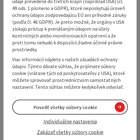
údaje prevedené do tretích krajín (napríklad USA) (čl.
village past fields and meadows to the most modern
49 ods. 1 písmeno a GDPR), ktoré neposkytujú úroveň
junior ski jumping facility in Europe. Climbing the
ochrany údajov zodpovedajúcu EÚ ani príhodné záruky
plastic ski jump facility opened in 2009 in the Borbet
(podľa čl. 46 GDPR). Je preto možné, že orgány v USA
Allianz Arena Höhnhart guarantees a unique
získajú prístup k prenášaným údajom na účely
experience at any time of the year. However, you
kontrolných alebo monitorovacích opatrení a že
should register with Ms.
Johanna Hintermair by phone
proti tomu nebudú k dispozícii žiadne účinné právne
on 0676 840160566.
She accompanies you safely over
prostriedky.
the ...
Viac informácií nájdete v našich zásadách ochrany
Display complete description
údajov. Týmto dávate súhlas, že prijímate súbory
cookie (vrátane tých od poskytovateľov z USA), ktoré
môžete spravovať prostredníctvom samostatných
nastavení. Tento súhlas môžete kedykoľvek odvolať.
Tour and route information
Povoliť všetky súbory cookie
Arrival
Individuálne nastavenia
Zakázať všetky súbory cookie