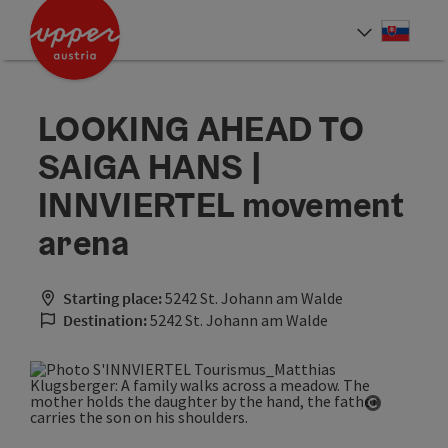
Accesskey
Accesskey
[0]
[2]
Slove
Select
LOOKING AHEAD TO
SAIGA HANS |
INNVIERTEL movement
arena
Starting place:
5242 St. Johann am Walde
Destination:
5242 St. Johann am Walde
Open cop