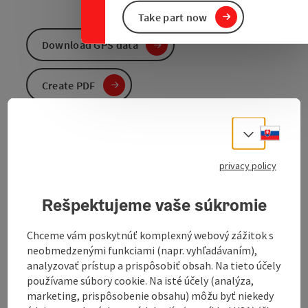
Take part now
Download GPS data
Create PDF
Send inquiry
Slove
Select
To the website
privacy policy
Rešpektujeme vaše súkromie
Detailed route description follows!
Chceme vám poskytnúť komplexný webový zážitok s
The "THREE FIR TREES TOUR" in the municipality of
neobmedzenými funkciami (napr. vyhľadávaním),
Höhnhart is an adventure trail for hikers of all ages.
analyzovať prístup a prispôsobiť obsah. Na tieto účely
používame súbory cookie. Na isté účely (analýza,
The 10 km long circular hiking trail starts at the
marketing, prispôsobenie obsahu) môžu byť niekedy
Höhnhart municipal office and leads through the