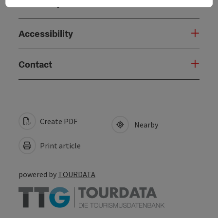
Suitability
Accessibility
Contact
Create PDF
Nearby
Print article
powered by
TOURDATA