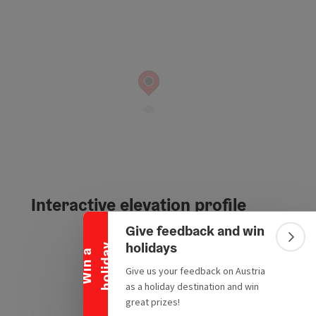
Collapse banner
Interactive elevation profile
Give feedback and win
Colla
holidays
y
W
i
n
a
h
o
l
i
d
a
Give us your feedback on Austria
as a holiday destination and win
great prizes!