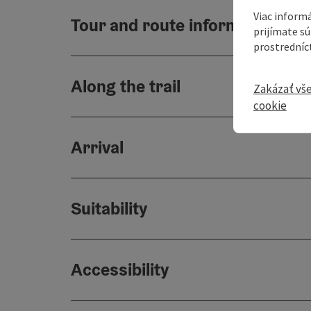
Viac informá
Tour and route information
prijímate s
prostredníc
Along the trail
Zakázať vš
cookie
Arrival
Suitability
Accessibility