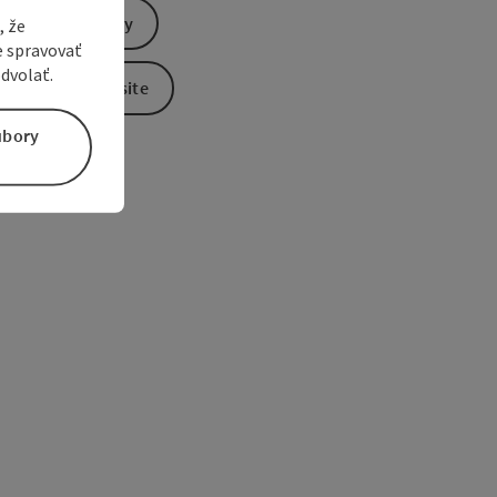
Send inquiry
, že
e spravovať
dvolať.
To the website
úbory