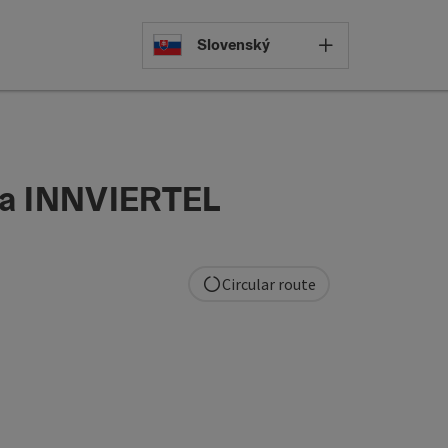
Select languag
Slovenský
a INNVIERTEL
Circular route
pyright