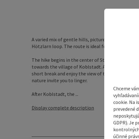
A varied mix of gentle hills, picturesque forest p
Hötzlarn loop. The route is ideal for hikers who wa
The hike begins in the center of St. Martin im Innkre
towards the village of Koblstadt. After a short but
short break and enjoy the view of the surrounding fi
nature invite you to linger.
Chceme vám
After Koblstadt, the ...
vyhľadávaní
cookie. Na 
Display complete description
prevedené do
neposkytujú
GDPR). Je p
kontrolných
účinné právn