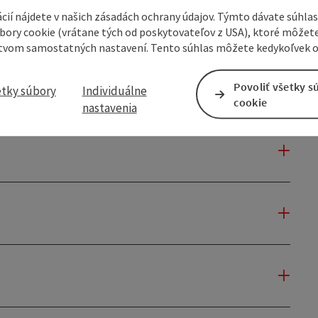
cií nájdete v našich zásadách ochrany údajov. Týmto dávate súhlas
úbory cookie (vrátane tých od poskytovateľov z USA), ktoré môžet
tvom samostatných nastavení. Tento súhlas môžete kedykoľvek o
Povoliť všetky s
etky súbory
Individuálne
cookie
nastavenia