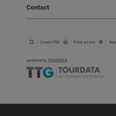
Contact
Create PDF
Print article
Nea
powered by
TOURDATA