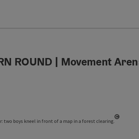
N ROUND | Movement Aren
Open co