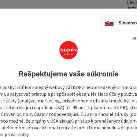
Dies
497
Slovens
pr
In
assages and wide meadows awaits you on the Koblstadt-
nt to enjoy nature and be active at the same time.
is. From here, the trail initially leads slightly uphill
 steep ascent, you reach Koblstadt. Here you can take a
Rešpektujeme vaše súkromie
elds and forests. The fresh air and the tranquillity of
 poskytnúť komplexný webový zážitok s neobmedzenými funkciam
m), analyzovať prístup a prispôsobiť obsah. Na tieto účely použí
isté účely (analýza, marketing, prispôsobenie obsahu) môžu byť ni
 tretích krajín (napríklad USA) (čl. 49 ods. 1 písmeno a GDPR), kto
 úroveň ochrany údajov zodpovedajúcu EÚ ani príhodné záruky (podľ
reto možné, že orgány v USA získajú prístup k prenášaným údajom
 alebo monitorovacích opatrení a že proti tomu nebudú k dispozíc
e prostriedky.