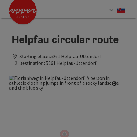
Accesskey
Accesskey
[0]
[2]
Slove
Select
Helpfau circular route
Starting place:
5261 Helpfau-Uttendorf
Destination:
5261 Helpfau-Uttendorf
Open cop