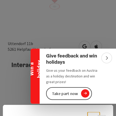
Collapse banner
Uttendorf 11b
open in Google
Open in A
5261
Helpfau-Uttendorf
Give feedback and win
Colla
holidays
y
Interactive elevation profile
W
i
n
a
h
o
l
i
d
a
Give us your feedback on Austria
as a holiday destination and win
great prizes!
Take part now