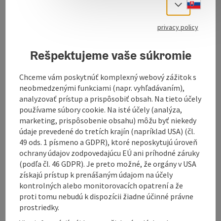
Slove
Select
Download GPS data
privacy policy
Create PDF
Rešpektujeme vaše súkromie
Send inquiry
Chceme vám poskytnúť komplexný webový zážitok s
neobmedzenými funkciami (napr. vyhľadávaním),
analyzovať prístup a prispôsobiť obsah. Na tieto účely
To the website
používame súbory cookie. Na isté účely (analýza,
marketing, prispôsobenie obsahu) môžu byť niekedy
údaje prevedené do tretích krajín (napríklad USA) (čl.
Hiking tour in Helpfau- Uttendorf
49 ods. 1 písmeno a GDPR), ktoré neposkytujú úroveň
ochrany údajov zodpovedajúcu EÚ ani príhodné záruky
(podľa čl. 46 GDPR). Je preto možné, že orgány v USA
získajú prístup k prenášaným údajom na účely
kontrolných alebo monitorovacích opatrení a že
proti tomu nebudú k dispozícii žiadne účinné právne
Tour and route information
prostriedky.