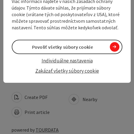
Viac informácií nájdete v našich zásadách ochrany
Arrival
údajov. Týmto dávate súhlas, že prijímate súbory
cookie (vrátane tých od poskytovateľov z USA), ktoré
môžete spravovať prostredníctvom samostatných
Suitability
nastavení. Tento súhlas môžete kedykoľvek odvolať.
Accessibility
Povoliť všetky súbory cookie
Individuálne nastavenia
Contact
Zakázať všetky súbory cookie
Create PDF
Nearby
Print article
powered by
TOURDATA