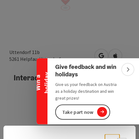
Collapse banner
Uttendorf 11b
open in Google
Open in A
5261
Helpfau-Uttendorf
Give feedback and win
Colla
holidays
y
Interactive elevation profile
W
i
n
a
h
o
l
i
d
a
Give us your feedback on Austria
as a holiday destination and win
great prizes!
Take part now