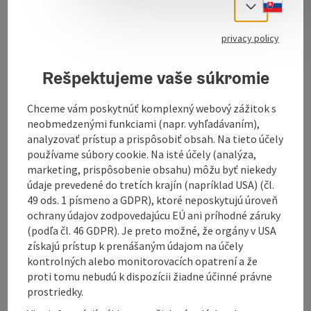
Slove
Select
Download GPS data
privacy policy
Create PDF
Rešpektujeme vaše súkromie
Send inquiry
Chceme vám poskytnúť komplexný webový zážitok s
neobmedzenými funkciami (napr. vyhľadávaním),
analyzovať prístup a prispôsobiť obsah. Na tieto účely
To the website
používame súbory cookie. Na isté účely (analýza,
marketing, prispôsobenie obsahu) môžu byť niekedy
údaje prevedené do tretích krajín (napríklad USA) (čl.
Hiking trail in Helpfau- Uttendorf
49 ods. 1 písmeno a GDPR), ktoré neposkytujú úroveň
ochrany údajov zodpovedajúcu EÚ ani príhodné záruky
(podľa čl. 46 GDPR). Je preto možné, že orgány v USA
získajú prístup k prenášaným údajom na účely
kontrolných alebo monitorovacích opatrení a že
proti tomu nebudú k dispozícii žiadne účinné právne
Tour and route information
prostriedky.