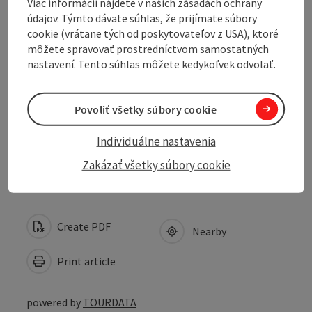
Viac informácií nájdete v našich zásadách ochrany
Arrival
údajov. Týmto dávate súhlas, že prijímate súbory
cookie (vrátane tých od poskytovateľov z USA), ktoré
môžete spravovať prostredníctvom samostatných
Suitability
nastavení. Tento súhlas môžete kedykoľvek odvolať.
Accessibility
Povoliť všetky súbory cookie
Individuálne nastavenia
Contact
Zakázať všetky súbory cookie
Create PDF
Nearby
Print article
powered by
TOURDATA