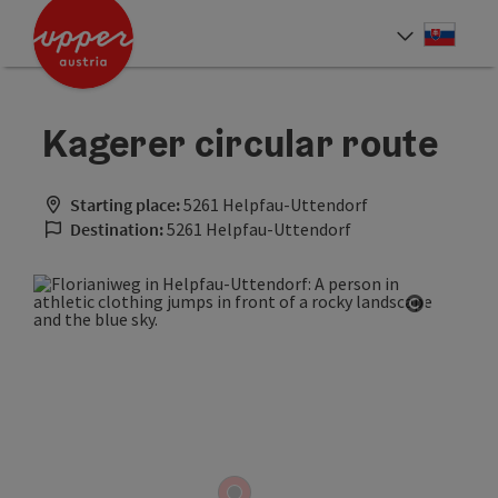
Accesskey
Accesskey
[0]
[2]
Slove
Select
Kagerer circular route
Starting place:
5261 Helpfau-Uttendorf
Destination:
5261 Helpfau-Uttendorf
Open cop