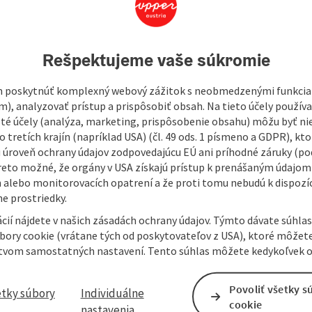
Stad
523
Rešpektujeme vaše súkromie
In
 poskytnúť komplexný webový zážitok s neobmedzenými funkciam
m), analyzovať prístup a prispôsobiť obsah. Na tieto účely použí
isté účely (analýza, marketing, prispôsobenie obsahu) môžu byť ni
 tretích krajín (napríklad USA) (čl. 49 ods. 1 písmeno a GDPR), kto
 úroveň ochrany údajov zodpovedajúcu EÚ ani príhodné záruky (podľ
reto možné, že orgány v USA získajú prístup k prenášaným údajom
 alebo monitorovacích opatrení a že proti tomu nebudú k dispozíc
e prostriedky.
cií nájdete v našich zásadách ochrany údajov. Týmto dávate súhlas
úbory cookie (vrátane tých od poskytovateľov z USA), ktoré môžet
tvom samostatných nastavení. Tento súhlas môžete kedykoľvek o
Povoliť všetky s
etky súbory
Individuálne
cookie
nastavenia