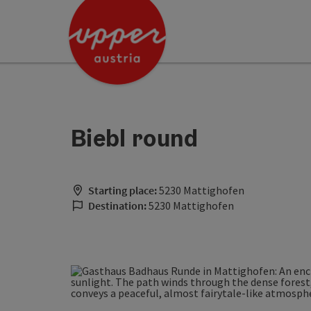
Accesskey
Accesskey
[0]
[2]
Biebl round
Starting place:
5230 Mattighofen
Destination:
5230 Mattighofen