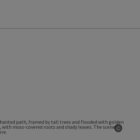
©
Open co