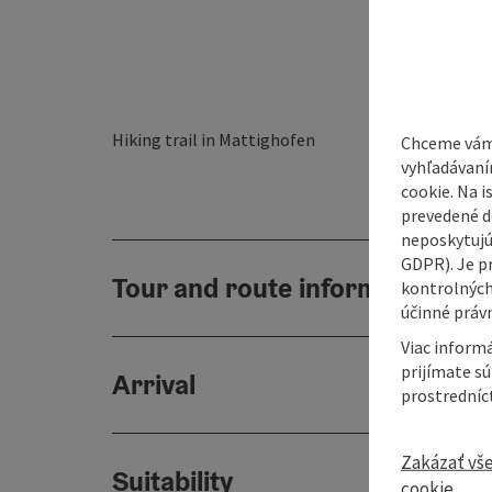
Hiking trail in Mattighofen
Chceme vám
vyhľadávaní
cookie. Na 
prevedené do
neposkytujú
GDPR). Je p
Tour and route information
kontrolných
účinné právn
Viac informá
prijímate s
Arrival
prostredníc
Zakázať vš
Suitability
cookie