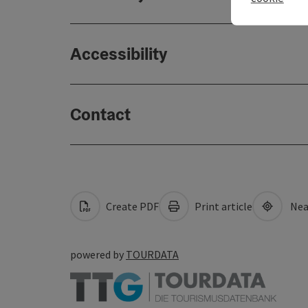
Accessibility
Contact
Create PDF
Print article
Nea
powered by
TOURDATA