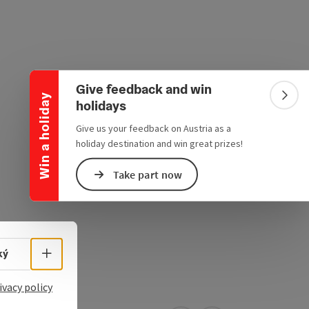
Collapse banner
Give feedback and win
Win a holiday
Colla
holidays
Give us your feedback on Austria as a
holiday destination and win great prizes!
Take part now
Select language - Open menu
ký
ivacy policy