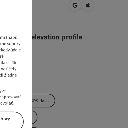
tplatz 1
open in Google Maps
Open in Apple Map
0
Mattighofen
teractive elevation profile
i (napr.
vame súbory
ekedy údaje
ré
a čl. 46
 na účely
ii žiadne
, že
e spravovať
Download GPS data
dvolať.
Create PDF
úbory