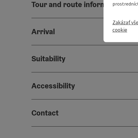
Tour and route information
prostredníc
Zakázať vš
Arrival
cookie
Suitability
Accessibility
Contact