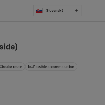
Select languag
Slovenský
side)
Circular route
Possible accommodation
pyright