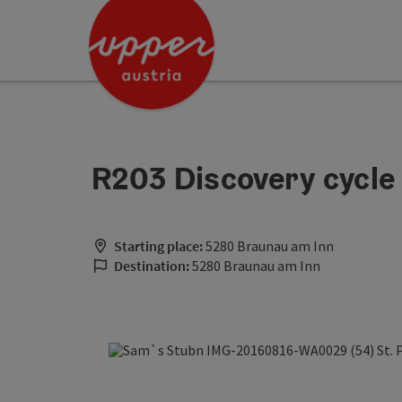
Accesskey
Accesskey
[0]
[2]
R203 Discovery cycle t
Starting place:
5280 Braunau am Inn
Destination:
5280 Braunau am Inn