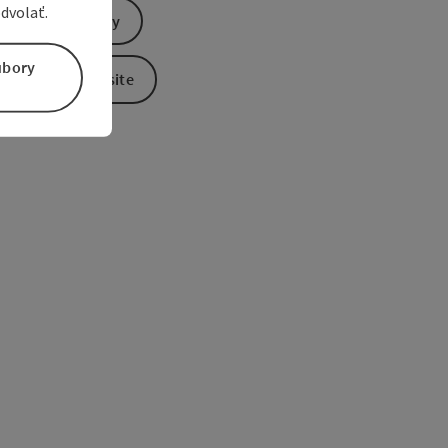
dvolať.
Send inquiry
úbory
To the website