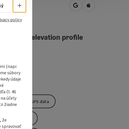
tergasse 3
Select language - Open menu
ký
open in Google Maps
Open in Apple Map
0
Braunau am Inn
ivacy policy
teractive elevation profile
i (napr.
vame súbory
ekedy údaje
ré
a čl. 46
 na účely
Download GPS data
ii žiadne
Create PDF
, že
e spravovať