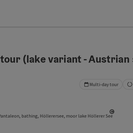
our (lake variant - Austrian 
Multi-day tour
Open co