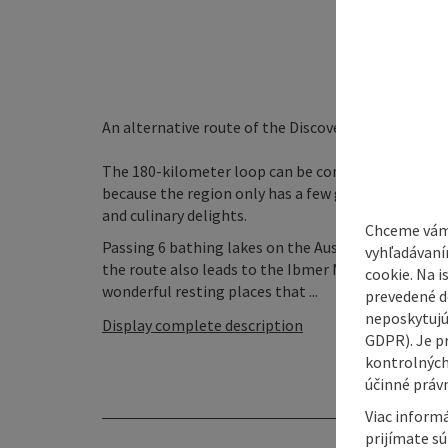
An alternative route of the Discovery Cycle Tour a
The 180-kilometer loop can be comfortably cycled 
because the region only has a few gentle climbs. Th
and culinary delights.
Chceme vám
Passing 6 bathing lakes on the Austrian side, there
vyhľadávaní
the route also leads to the Ibmer Moor. In the west
cookie. Na 
wonderful resting places that ...
prevedené do
neposkytujú
Display complete description
GDPR). Je p
kontrolných
účinné právn
Viac informá
prijímate s