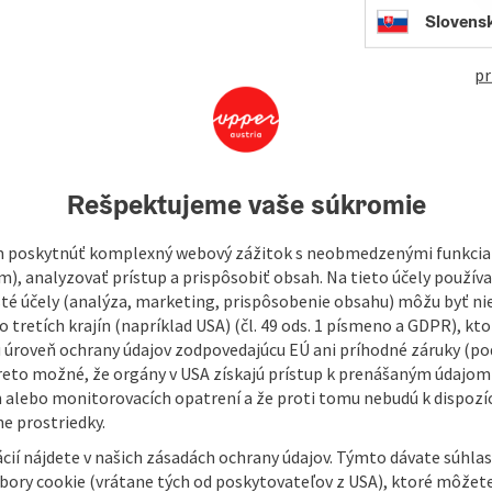
Thea
Slovens
528
pr
In
long the many lakes in the Discovery Quarter.
in three to four days. Depending on your mood. This is
Rešpektujeme vaše súkromie
e multi-day tour is characterized by views, nature, culture
 poskytnúť komplexný webový zážitok s neobmedzenými funkciam
 are plenty of opportunities to cool off here! In the south,
m), analyzovať prístup a prispôsobiť obsah. Na tieto účely použí
, along the border rivers Inn and Salzach, there are
isté účely (analýza, marketing, prispôsobenie obsahu) môžu byť ni
 tretích krajín (napríklad USA) (čl. 49 ods. 1 písmeno a GDPR), kto
 úroveň ochrany údajov zodpovedajúcu EÚ ani príhodné záruky (podľ
reto možné, že orgány v USA získajú prístup k prenášaným údajom
 alebo monitorovacích opatrení a že proti tomu nebudú k dispozíc
e prostriedky.
cií nájdete v našich zásadách ochrany údajov. Týmto dávate súhlas
úbory cookie (vrátane tých od poskytovateľov z USA), ktoré môžet