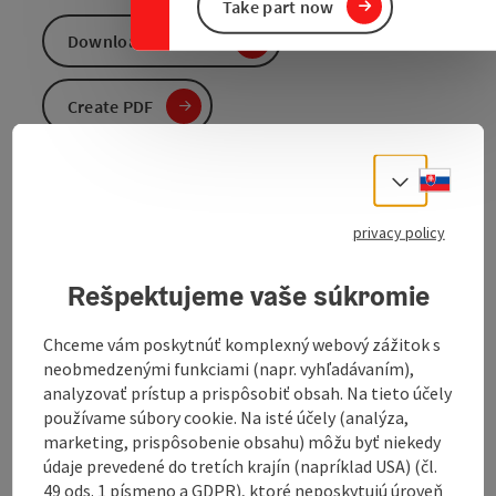
Take part now
Download GPS data
Create PDF
Send inquiry
Slove
Select
privacy policy
To the website
Rešpektujeme vaše súkromie
An 8km circular route through Ibm and along the
Chceme vám poskytnúť komplexný webový zážitok s
moorland nature trail;
neobmedzenými funkciami (napr. vyhľadávaním),
Before the Eggelsberg parish church (market square),
analyzovať prístup a prispôsobiť obsah. Na tieto účely
we head slightly downhill to the right, cross the B156,
používame súbory cookie. Na isté účely (analýza,
past the Billa and now follow the Eggelsberg Glacier
marketing, prispôsobenie obsahu) môžu byť niekedy
Trail or long-distance hiking trail 810 to the "Maria
údaje prevedené do tretích krajín (napríklad USA) (čl.
Hilf" church in Ibm. The village of Ibm was first
49 ods. 1 písmeno a GDPR), ktoré neposkytujú úroveň