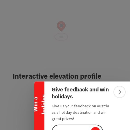
Collapse banner
Interactive elevation profile
Give feedback and win
Colla
holidays
y
W
i
n
a
h
o
l
i
d
a
Give us your feedback on Austria
as a holiday destination and win
great prizes!