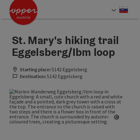
Accesskey
Accesskey
[0]
[2]
Slove
Select
St. Mary's hiking trail
Eggelsberg/Ibm loop
Starting place:
5142 Eggelsberg
Destination:
5142 Eggelsberg
Open cop