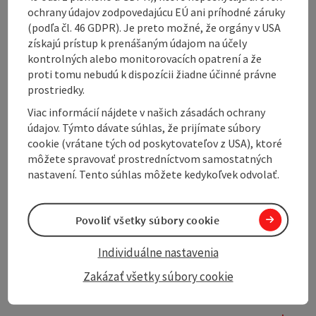
mentioned in 1070 and originally had a castle with a
ochrany údajov zodpovedajúcu EÚ ani príhodné záruky
chapel on the Schlossberg. This former castle and
(podľa čl. 46 GDPR). Je preto možné, že orgány v USA
chapel were demolished and replaced by a new chapel
získajú prístup k prenášaným údajom na účely
in Ibm in 1903. The original 15th century statue of
kontrolných alebo monitorovacích opatrení a že
Maria Hilf from the ...
proti tomu nebudú k dispozícii žiadne účinné právne
prostriedky.
Display complete description
Viac informácií nájdete v našich zásadách ochrany
údajov. Týmto dávate súhlas, že prijímate súbory
cookie (vrátane tých od poskytovateľov z USA), ktoré
môžete spravovať prostredníctvom samostatných
nastavení. Tento súhlas môžete kedykoľvek odvolať.
Tour and route information
Povoliť všetky súbory cookie
Arrival
Individuálne nastavenia
Suitability
Zakázať všetky súbory cookie