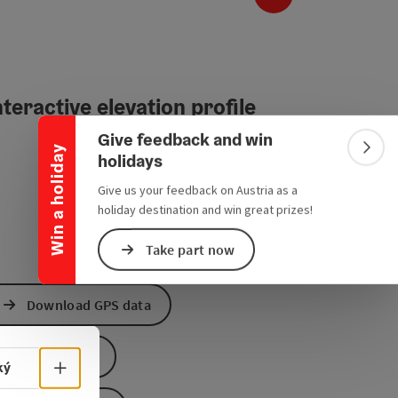
Collapse banner
teractive elevation profile
Give feedback and win
Win a holiday
Colla
holidays
Give us your feedback on Austria as a
holiday destination and win great prizes!
Take part now
Download GPS data
Create PDF
Select language - Open menu
ký