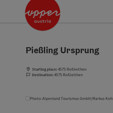
Accesskey
Accesskey
[0]
[2]
Pießling Ursprung
Starting place:
4575 Roßleithen
Destination:
4575 Roßleithen