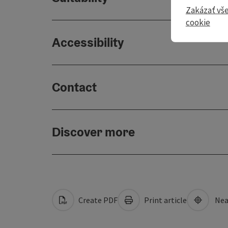
Zakázať vš
cookie
Accessibility
Contact
Discover more
Create PDF
Print article
Nea