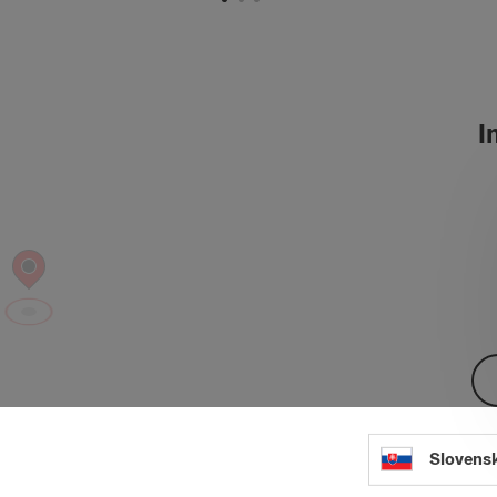
In
Slovens