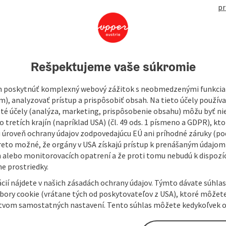
pr
open in Googl
Open in
w the hiking trail to Sensenwerk, Stummermühle and
Rešpektujeme vaše súkromie
 platform.
 poskytnúť komplexný webový zážitok s neobmedzenými funkciam
m), analyzovať prístup a prispôsobiť obsah. Na tieto účely použí
isté účely (analýza, marketing, prispôsobenie obsahu) môžu byť ni
 tretích krajín (napríklad USA) (čl. 49 ods. 1 písmeno a GDPR), kto
 úroveň ochrany údajov zodpovedajúcu EÚ ani príhodné záruky (podľ
reto možné, že orgány v USA získajú prístup k prenášaným údajom
 alebo monitorovacích opatrení a že proti tomu nebudú k dispozíc
e prostriedky.
cií nájdete v našich zásadách ochrany údajov. Týmto dávate súhlas
úbory cookie (vrátane tých od poskytovateľov z USA), ktoré môžet
tvom samostatných nastavení. Tento súhlas môžete kedykoľvek o