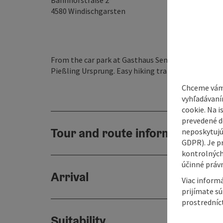
Bahnhofstraße 2
4580
Windischgarsten
From the car park at Gasthaus Sengsschmid, follo
Pießling Ursprung. Easy hiking trail to the viewing
Chceme vám
vyhľadávaní
cookie. Na 
prevedené do
Tour and route information
neposkytujú
GDPR). Je p
kontrolných
účinné právn
Arrival
Viac informá
prijímate s
prostredníc
Suitability