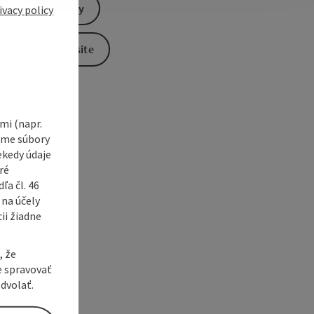
Send inquiry
ivacy policy
e Maps
 Apple Maps
To the website
i (napr.
vame súbory
ekedy údaje
ré
a čl. 46
 na účely
ii žiadne
, že
e spravovať
dvolať.