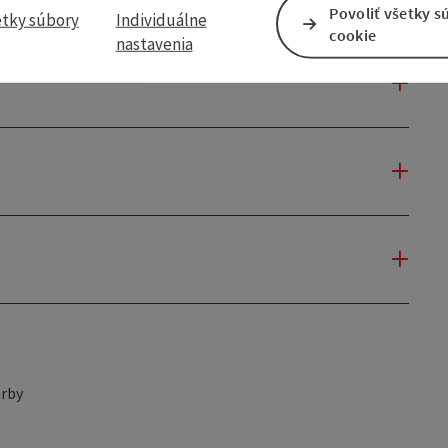
Povoliť všetky s
etky súbory
Individuálne
cookie
nastavenia
rby