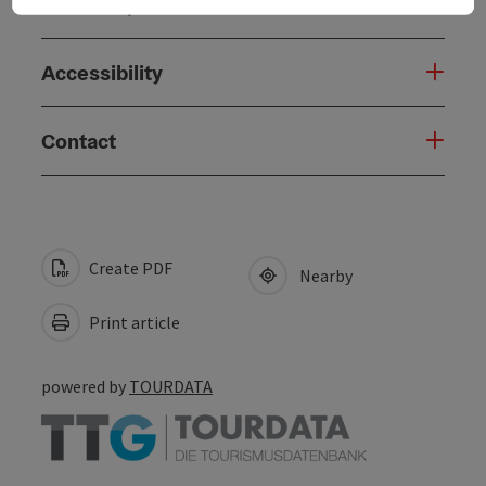
Suitability
Accessibility
Contact
Create PDF
Nearby
Print article
powered by
TOURDATA