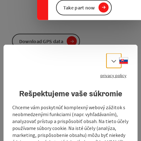
Take part now
Download GPS data
Create PDF
Slove
Select
privacy policy
Send inquiry
Rešpektujeme vaše súkromie
To the website
Chceme vám poskytnúť komplexný webový zážitok s
neobmedzenými funkciami (napr. vyhľadávaním),
analyzovať prístup a prispôsobiť obsah. Na tieto účely
Pleasure bike tour - combine cycling with a stop for
používame súbory cookie. Na isté účely (analýza,
refreshments
marketing, prispôsobenie obsahu) môžu byť niekedy
The "InnWirtler" restaurateurs along the route