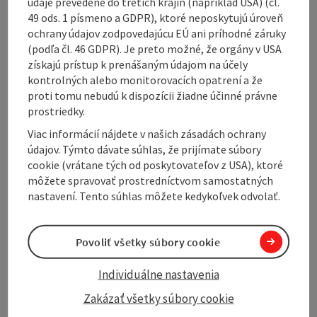
údaje prevedené do tretích krajín (napríklad USA) (čl.
provide culinary delights and plenty of opportunities
49 ods. 1 písmeno a GDPR), ktoré neposkytujú úroveň
to rest. Most of the terrain is slightly hilly, but some
ochrany údajov zodpovedajúcu EÚ ani príhodné záruky
climbs are rewarded with wonderful viewpoints.
(podľa čl. 46 GDPR). Je preto možné, že orgány v USA
získajú prístup k prenášaným údajom na účely
The route can also be cycled in 2 parts as the
kontrolných alebo monitorovacích opatrení a že
Braunauer Runde (40 km) and Mattighofener Runde
proti tomu nebudú k dispozícii žiadne účinné právne
(58 km), as there is also a signposted connecting
prostriedky.
route between Neukirchen and Uttendorf!
Viac informácií nájdete v našich zásadách ochrany
údajov. Týmto dávate súhlas, že prijímate súbory
cookie (vrátane tých od poskytovateľov z USA), ktoré
môžete spravovať prostredníctvom samostatných
nastavení. Tento súhlas môžete kedykoľvek odvolať.
Tour and route information
Povoliť všetky súbory cookie
Arrival
Individuálne nastavenia
Zakázať všetky súbory cookie