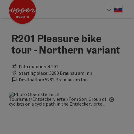
Accesskey
Accesskey
[0]
[2]
Slove
Select
R201 Pleasure bike
tour - Northern variant
Path number:
R 201
Starting place:
5280 Braunau am Inn
Destination:
5282 Braunau am Inn
Open cop