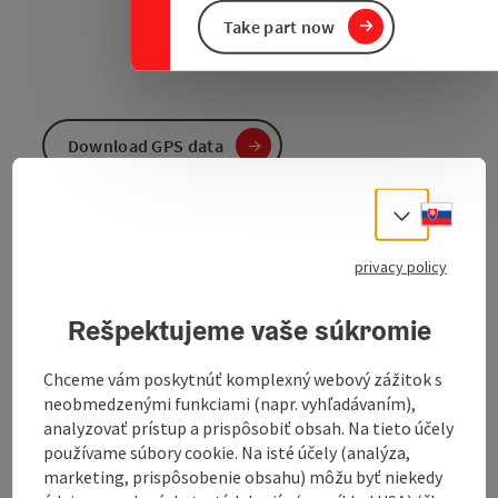
Take part now
Download GPS data
Create PDF
Slove
Select
privacy policy
Send inquiry
Rešpektujeme vaše súkromie
To the website
Chceme vám poskytnúť komplexný webový zážitok s
neobmedzenými funkciami (napr. vyhľadávaním),
analyzovať prístup a prispôsobiť obsah. Na tieto účely
Pleasure bike tour - combine cycling with a stop for
používame súbory cookie. Na isté účely (analýza,
refreshments
marketing, prispôsobenie obsahu) môžu byť niekedy
The "InnWirtler" restaurateurs along the route