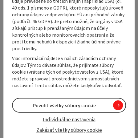
údaje prevedené do tretích krajín (napríklad USA) (čl.
provide culinary delights and plenty of opportunities
49 ods. 1 písmeno a GDPR), ktoré neposkytujú úroveň
to rest. Most of the terrain is slightly hilly, but some
ochrany údajov zodpovedajúcu EÚ ani príhodné záruky
climbs are rewarded with wonderful viewpoints.
(podľa čl. 46 GDPR). Je preto možné, že orgány v USA
získajú prístup k prenášaným údajom na účely
The route can also be cycled in 2 parts as the
kontrolných alebo monitorovacích opatrení a že
Braunauer Runde (40 km) and Mattighofener Runde
proti tomu nebudú k dispozícii žiadne účinné právne
(58 km), as there is also a signposted connecting
prostriedky.
route between Neukirchen and Uttendorf!
Viac informácií nájdete v našich zásadách ochrany
údajov. Týmto dávate súhlas, že prijímate súbory
cookie (vrátane tých od poskytovateľov z USA), ktoré
môžete spravovať prostredníctvom samostatných
nastavení. Tento súhlas môžete kedykoľvek odvolať.
Tour and route information
Povoliť všetky súbory cookie
Arrival
Individuálne nastavenia
Zakázať všetky súbory cookie