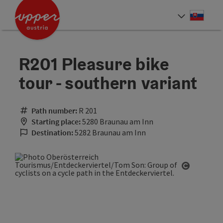
Accesskey
Accesskey
[0]
[2]
Slove
Select
R201 Pleasure bike
tour - southern variant
Path number:
R 201
Starting place:
5280 Braunau am Inn
Destination:
5282 Braunau am Inn
Open cop