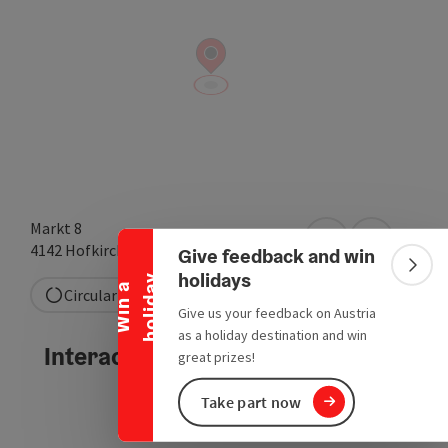
Collapse banner
Markt 8
open in Google
Open in A
4142
Hofkirchen im Mühlkreis
Give feedback and win
Colla
holidays
y
W
i
n
a
h
o
l
i
d
a
Circular route
Give us your feedback on Austria
as a holiday destination and win
Interactive elevation profile
great prizes!
Take part now