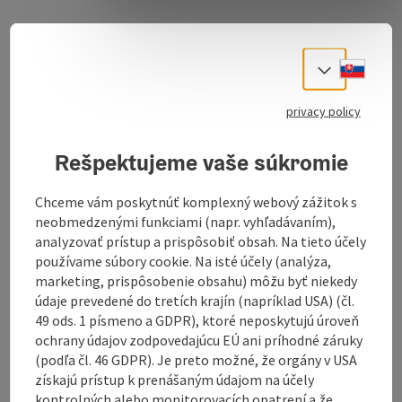
Slove
Select
privacy policy
Download GPS data
Rešpektujeme vaše súkromie
Create PDF
Chceme vám poskytnúť komplexný webový zážitok s
neobmedzenými funkciami (napr. vyhľadávaním),
Book now
analyzovať prístup a prispôsobiť obsah. Na tieto účely
používame súbory cookie. Na isté účely (analýza,
Send inquiry
marketing, prispôsobenie obsahu) môžu byť niekedy
údaje prevedené do tretích krajín (napríklad USA) (čl.
49 ods. 1 písmeno a GDPR), ktoré neposkytujú úroveň
ochrany údajov zodpovedajúcu EÚ ani príhodné záruky
(podľa čl. 46 GDPR). Je preto možné, že orgány v USA
získajú prístup k prenášaným údajom na účely
kontrolných alebo monitorovacích opatrení a že