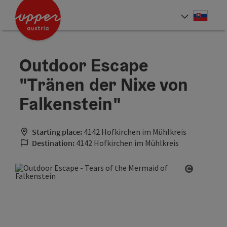
Accesskey
Accesskey
[0]
[2]
Slove
Select
Outdoor Escape
"Tränen der Nixe von
Falkenstein"
Starting place:
4142 Hofkirchen im Mühlkreis
Destination:
4142 Hofkirchen im Mühlkreis
Open cop