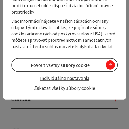
proti tomu nebudú k dispozícii žiadne účinné právne
Tour and route information
prostriedky.
Viac informácií nájdete v našich zásadách ochrany
Arrival
údajov. Týmto dávate súhlas, že prijímate súbory
cookie (vrátane tých od poskytovateľov z USA), ktoré
môžete spravovať prostredníctvom samostatných
Prices
nastavení. Tento súhlas môžete kedykoľvek odvolať.
Suitability
Povoliť všetky súbory cookie
Individuálne nastavenia
Accessibility
Zakázať všetky súbory cookie
Contact