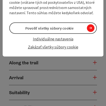
cookie (vrátane tých od poskytovateľov z USA), ktoré
the tour pleasant to ride, even if the elevation gain
môžete spravovať prostredníctvom samostatných
adds up over the course of the day. Along ...
nastavení. Tento súhlas môžete kedykoľvek odvolať.
Display complete description
Povoliť všetky súbory cookie
Individuálne nastavenia
Zakázať všetky súbory cookie
Tour and route information
Along the trail
Arrival
Suitability