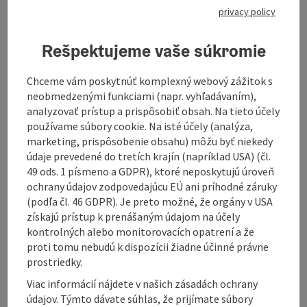
privacy policy
Description: The navigation for this tour is
only available digitally. There is no
signposting on site. You can easily download
Rešpektujeme vaše súkromie
the GPS file from this website and use it
conveniently on your navigation device or
Chceme vám poskytnúť komplexný webový zážitok s
smartphone.
neobmedzenými funkciami (napr. vyhľadávaním),
analyzovať prístup a prispôsobiť obsah. Na tieto účely
používame súbory cookie. Na isté účely (analýza,
marketing, prispôsobenie obsahu) môžu byť niekedy
údaje prevedené do tretích krajín (napríklad USA) (čl.
49 ods. 1 písmeno a GDPR), ktoré neposkytujú úroveň
The figure eight between Königswiesen and Liebenau
ochrany údajov zodpovedajúcu EÚ ani príhodné záruky
is a versatile gravel and asphalt loop that can be
(podľa čl. 46 GDPR). Je preto možné, že orgány v USA
perfectly adapted: Thanks to its characteristic "figure
získajú prístup k prenášaným údajom na účely
of eight" shape, you can split it into two shorter loops
kontrolných alebo monitorovacích opatrení a že
as you wish, join at different points or enjoy the full
proti tomu nebudú k dispozícii žiadne účinné právne
length. The route leads through deep, quiet forests,
prostriedky.
where the finest asphalt and firm gravel alternate
Viac informácií nájdete v našich zásadách ochrany
harmoniously - a flow that invites you to glide along.
údajov. Týmto dávate súhlas, že prijímate súbory
The climbs are mostly moderate and even, making