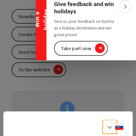
Collapse banner
Give feedback and win
Colla
holidays
y
W
i
n
a
h
o
l
i
d
a
Download GPS data
Give us your feedback on Austria
as a holiday destination and win
Create PDF
great prizes!
Take part now
Send inquiry
To the website
information: Tour - Digitally
Slove
Select
prepared