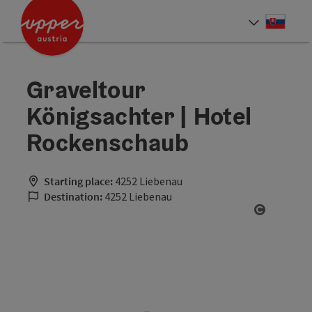
Accesskey
Accesskey
[0]
[2]
Slove
Select
Graveltour
Königsachter | Hotel
Rockenschaub
Starting place:
4252 Liebenau
Destination:
4252 Liebenau
Open cop