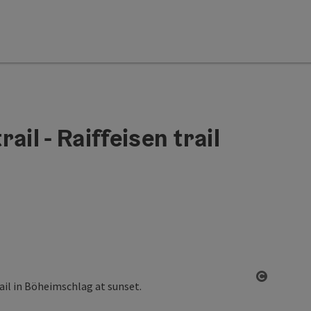
ail - Raiffeisen trail
Open co