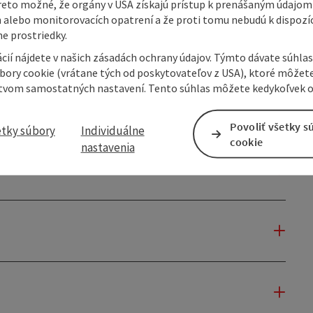
reto možné, že orgány v USA získajú prístup k prenášaným údajom
 alebo monitorovacích opatrení a že proti tomu nebudú k dispozíc
e prostriedky.
cií nájdete v našich zásadách ochrany údajov. Týmto dávate súhlas
úbory cookie (vrátane tých od poskytovateľov z USA), ktoré môžet
tvom samostatných nastavení. Tento súhlas môžete kedykoľvek o
Povoliť všetky s
etky súbory
Individuálne
cookie
nastavenia