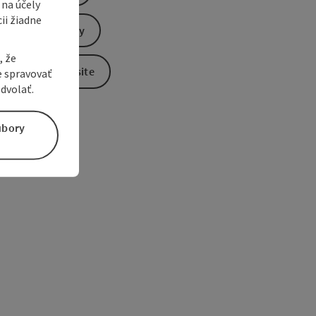
 na účely
ii žiadne
Send inquiry
, že
To the website
e spravovať
dvolať.
úbory