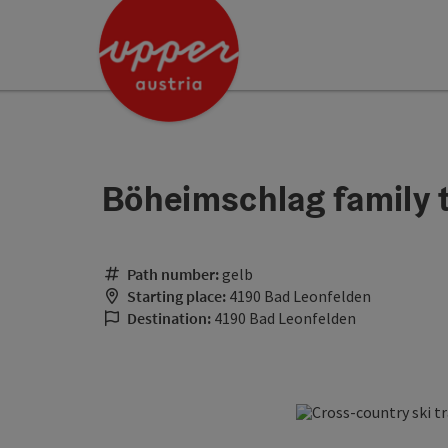
Accesskey
Accesskey
[0]
[2]
Böheimschlag family tr
Path number:
gelb
Starting place:
4190 Bad Leonfelden
Destination:
4190 Bad Leonfelden