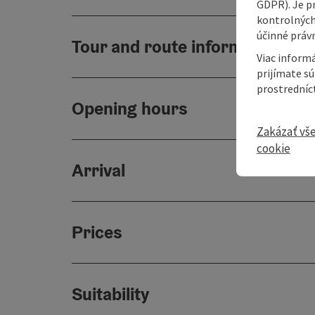
GDPR). Je p
kontrolných
účinné právn
Tour and route information
Viac informá
prijímate s
prostredníc
Opening hours
Zakázať vš
cookie
Arrival
Prices
Suitability