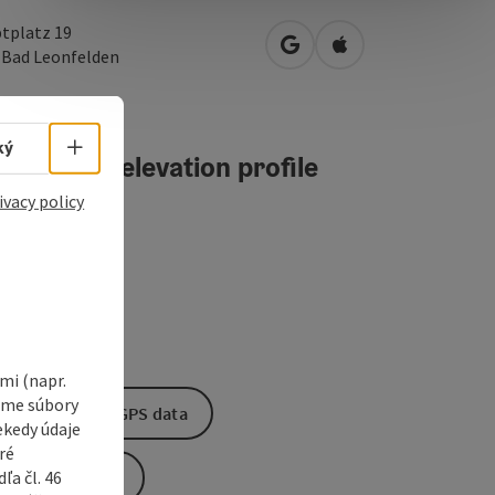
tplatz 19
open in Google Maps
Open in Apple Map
0
Bad Leonfelden
Select language - Open menu
ký
teractive elevation profile
ivacy policy
i (napr.
vame súbory
Download GPS data
ekedy údaje
ré
a čl. 46
Create PDF