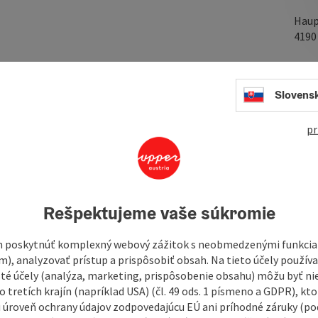
Haup
419
Slovens
In
y trails!
pr
at the trail parking lot)
ffice Bad Leonfelden.
Rešpektujeme vaše súkromie
 poskytnúť komplexný webový zážitok s neobmedzenými funkciam
m), analyzovať prístup a prispôsobiť obsah. Na tieto účely použí
isté účely (analýza, marketing, prispôsobenie obsahu) môžu byť ni
 tretích krajín (napríklad USA) (čl. 49 ods. 1 písmeno a GDPR), kto
 úroveň ochrany údajov zodpovedajúcu EÚ ani príhodné záruky (podľ