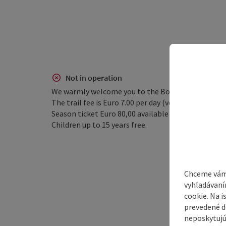
Not in operation
We warmly welcome you to the Böheimschlag famil
The trail fee is Euro 7.00 per day (vending machine 
Season ticket Euro 80,00 available at the tourist o
Children up to 15 years free.
Chceme vám
vyhľadávaní
cookie. Na 
prevedené do
neposkytujú