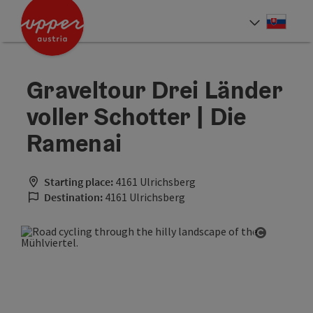
Accesskey
Accesskey
[0]
[2]
Slove
Select
Graveltour Drei Länder
voller Schotter | Die
Ramenai
Starting place:
4161 Ulrichsberg
Destination:
4161 Ulrichsberg
Open cop