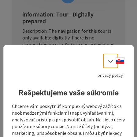
information: Tour - Digitally
prepared
Description: The navigation for this tour is
only available digitally. There is no
signposting on site. You can easily download
the
GPS file
from this website and use it
conveniently on your navigation device or
Slove
Select
smartphone.
privacy policy
Rešpektujeme vaše súkromie
Chceme vám poskytnúť komplexný webový zážitok s
neobmedzenými funkciami (napr. vyhľadávaním),
analyzovať prístup a prispôsobiť obsah. Na tieto účely
používame súbory cookie. Na isté účely (analýza,
marketing, prispôsobenie obsahu) môžu byť niekedy
information: Tour - Digitally