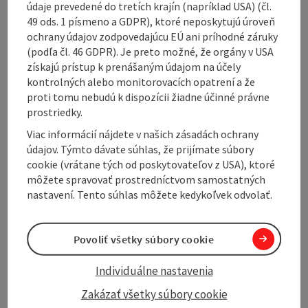
údaje prevedené do tretích krajín (napríklad USA) (čl.
prepared
49 ods. 1 písmeno a GDPR), ktoré neposkytujú úroveň
Description: The navigation for this tour is
ochrany údajov zodpovedajúcu EÚ ani príhodné záruky
only available digitally. There is no
(podľa čl. 46 GDPR). Je preto možné, že orgány v USA
signposting on site. You can easily download
získajú prístup k prenášaným údajom na účely
the
GPS file
from this website and use it
kontrolných alebo monitorovacích opatrení a že
conveniently on your navigation device or
proti tomu nebudú k dispozícii žiadne účinné právne
smartphone.
prostriedky.
Viac informácií nájdete v našich zásadách ochrany
údajov. Týmto dávate súhlas, že prijímate súbory
cookie (vrátane tých od poskytovateľov z USA), ktoré
môžete spravovať prostredníctvom samostatných
nastavení. Tento súhlas môžete kedykoľvek odvolať.
This extensive gravel tour starts in Ulrichsberg in
Schöneben and impressively combines the
Mühlviertel, the Bavarian Forest and the Czech border
Povoliť všetky súbory cookie
region to create a real three-country experience. With
over 40% gravel, the route mainly leads along small
Individuálne nastavenia
forest paths, forest roads and well-maintained cycle
paths - classic roads are almost completely avoided.
Zakázať všetky súbory cookie