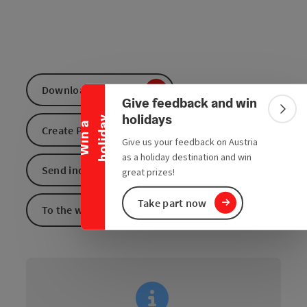
Collapse banner
Download GPS data
Give feedback and win
Colla
holidays
y
W
i
n
a
h
o
l
i
d
a
Create PDF
Give us your feedback on Austria
as a holiday destination and win
Send inquiry
great prizes!
Take part now
To the website