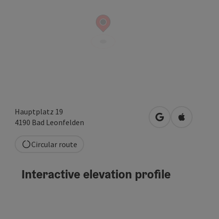
Hauptplatz 19
open in Google
Open in A
4190
Bad Leonfelden
Circular route
Interactive elevation profile