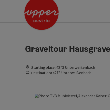
Accesskey
Accesskey
[0]
[2]
Graveltour Hausgravel
Starting place:
4273 Unterweißenbach
Destination:
4273 Unterweißenbach