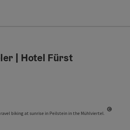
er | Hotel Fürst
Open co