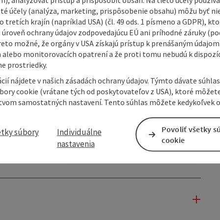
 wide meadows and gentle hills before continuing towards
isté účely (analýza, marketing, prispôsobenie obsahu) môžu byť ni
n, small views invite you to pause for a moment, while
 tretích krajín (napríklad USA) (čl. 49 ods. 1 písmeno a GDPR), kto
..
 úroveň ochrany údajov zodpovedajúcu EÚ ani príhodné záruky (podľ
reto možné, že orgány v USA získajú prístup k prenášaným údajom
 alebo monitorovacích opatrení a že proti tomu nebudú k dispozíc
e prostriedky.
cií nájdete v našich zásadách ochrany údajov. Týmto dávate súhlas
úbory cookie (vrátane tých od poskytovateľov z USA), ktoré môžet
tvom samostatných nastavení. Tento súhlas môžete kedykoľvek o
Povoliť všetky s
etky súbory
Individuálne
cookie
nastavenia