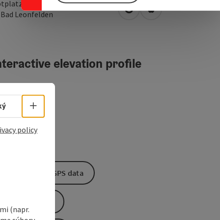
tplatz 19
open in Google Maps
Open in Apple Map
0
Bad Leonfelden
teractive elevation profile
Select language - Open menu
ký
ivacy policy
Download GPS data
Create PDF
i (napr.
vame súbory