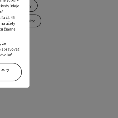
Send inquiry
ekedy údaje
ré
a čl. 46
To the website
 na účely
ii žiadne
, že
e spravovať
dvolať.
úbory