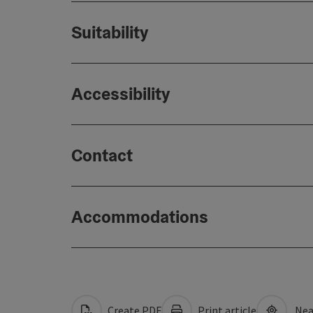
Suitability
Accessibility
Contact
Accommodations
Create PDF
Print article
Nea