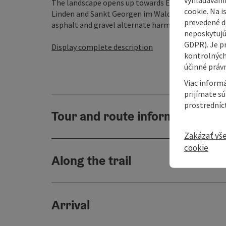
The landscape opens up towards Ebenet, revealing
cookie. Na 
Linden and Sankt Georgen im Walde. Again and agai
prevedené do
asphalt and gravel alternate harmoniously. One or .
neposkytujú
GDPR). Je p
Display complete description
kontrolných
účinné právn
Viac informá
prijímate s
prostredníc
Tour and route information
Zakázať vš
cookie
Along the trail
Arrival